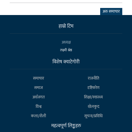
अरु समाचार
हाम्राे टिम
अध्यक्ष
लक्ष्मी श्रेष्ठ
विशेष क्याटेगाेरी
समाचार
राजनीति
समाज
दृष्टिकोण
अर्थजगत
शिक्षा/स्वास्थ्य
विश्व
खेलकुद
कला/शैली
सूचना/प्रविधि
महत्वपूर्ण लिङ्कहरु