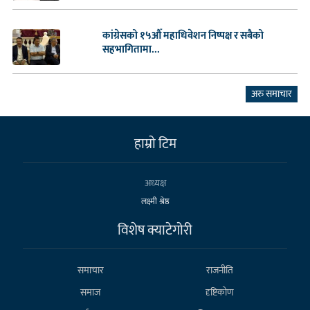
कांग्रेसको १५औँ महाधिवेशन निष्पक्ष र सबैको
सहभागितामा...
अरु समाचार
हाम्राे टिम
अध्यक्ष
लक्ष्मी श्रेष्ठ
विशेष क्याटेगाेरी
समाचार
राजनीति
समाज
दृष्टिकोण