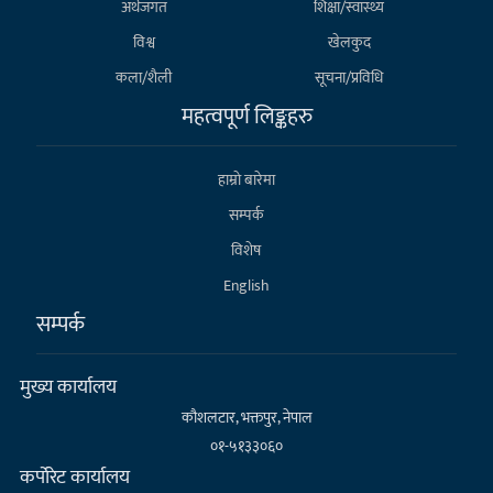
अर्थजगत
शिक्षा/स्वास्थ्य
विश्व
खेलकुद
कला/शैली
सूचना/प्रविधि
महत्वपूर्ण लिङ्कहरु
हाम्राे बारेमा
सम्पर्क
विशेष
English
सम्पर्क
मुख्य कार्यालय
कौशलटार, भक्तपुर, नेपाल
०१-५१३३०६०
कर्पाेरेट कार्यालय