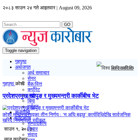
२०८३ साउन २४ गते आइतवार | August 09, 2026
GO
Toggle navigation
गृहपृष्ठ
अर्थजगत
विश्व आदिवासी दि
अर्थ समाचार
सेयर
गृहपृष्ठ
कोशी
बैंक/वित्त
कर्पोरेट
प्रदेशप्रमुख खापुङ र मुख्यमन्त्री कार्कीबीच भेट
अटो
बिमा
पर्यटन
राजनीति
कोशी मन्त्रिपरिषद्का तीन निर्णय : ‘म अघि बढ्छु’ कार्यविधिदेखि सार्वजनिक
दृष्टिकोण
खरिद नियमावली स्वीकृत
सम्पादकीय
विचार
साउन १, २०८३ |
संवाद
न्यूज काराेबार