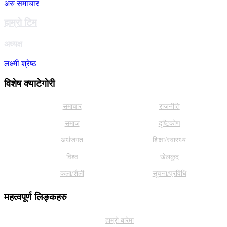
अरु समाचार
हाम्राे टिम
अध्यक्ष
लक्ष्मी श्रेष्ठ
विशेष क्याटेगाेरी
समाचार
राजनीति
समाज
दृष्टिकोण
अर्थजगत
शिक्षा/स्वास्थ्य
विश्व
खेलकुद
कला/शैली
सूचना/प्रविधि
महत्वपूर्ण लिङ्कहरु
हाम्राे बारेमा