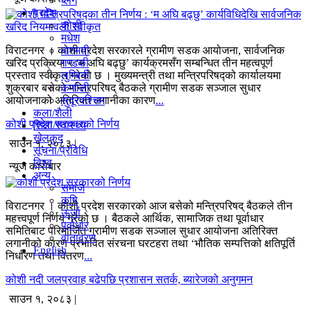
ब्लग
प्रदेश
कोशी
मधेश
बागमती
विराटनगर । कोशी प्रदेश सरकारले ग्रामीण सडक आयोजना, सार्वजनिक
गण्डकी
खरिद प्रक्रिया र ‘म अघि बढ्छु’ कार्यक्रमसँग सम्बन्धित तीन महत्वपूर्ण
लुम्बिनी
प्रस्ताव स्वीकृत गरेको छ । मुख्यमन्त्री तथा मन्त्रिपरिषद्को कार्यालयमा
कर्णाली
शुक्रबार बसेको मन्त्रिपरिषद् बैठकले ग्रामीण सडक सञ्जाल सुधार
सुदूरपश्चिम
आयोजनाको अतिरिक्त लगानीका कारण
...
कला/शैली
कोशी प्रदेश सरकारको निर्णय
शिक्षा/स्वास्थ्य
खेलकुद
साउन १, २०८३ |
सूचना/प्रविधि
विश्व
न्यूज काराेबार
अन्य
समाज
कृषि
विराटनगर । कोशी प्रदेश सरकारको आज बसेको मन्त्रिपरिषद् बैठकले तीन
ऊर्जा
महत्त्वपूर्ण निर्णय गरेको छ । बैठकले आर्थिक, सामाजिक तथा पूर्वाधार
पूर्वाधार
समितिबाट परिमार्जित ग्रामीण सडक सञ्जाल सुधार आयोजना अतिरिक्त
वातावरण
लगानीको कारण प्रभावित संरचना घरटहरा तथा ‘भौतिक सम्पत्तिको क्षतिपूर्ति
English
निर्धारण तथा वितरण
...
कोशी नदी जलप्रवाह बढेपछि प्रशासन सतर्क, ब्यारेजको अनुगमन
साउन १, २०८३ |