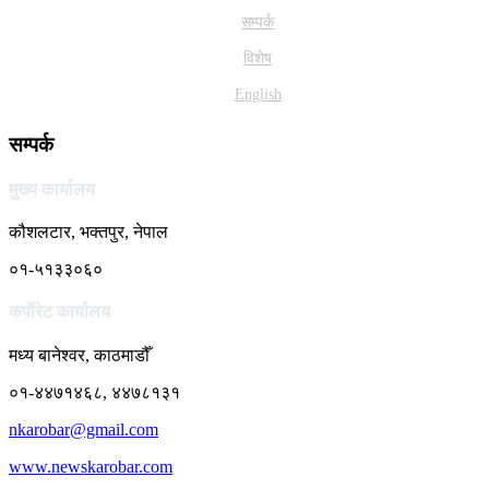
सम्पर्क
विशेष
English
सम्पर्क
मुख्य कार्यालय
कौशलटार, भक्तपुर, नेपाल
०१-५१३३०६०
कर्पाेरेट कार्यालय
मध्य बानेश्वर, काठमाडौँ
०१-४४७१४६८, ४४७८१३१
nkarobar@gmail.com
www.newskarobar.com