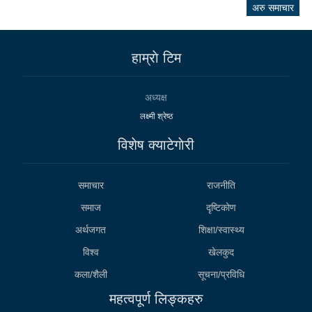
अरु समाचार
हाम्राे टिम
अध्यक्ष
लक्ष्मी श्रेष्ठ
विशेष क्याटेगाेरी
समाचार
राजनीति
समाज
दृष्टिकोण
अर्थजगत
शिक्षा/स्वास्थ्य
विश्व
खेलकुद
कला/शैली
सूचना/प्रविधि
महत्वपूर्ण लिङ्कहरु