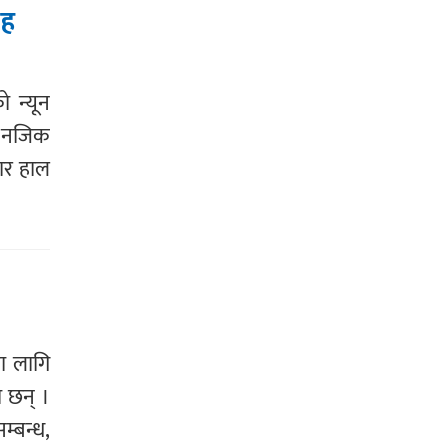
रह
 न्यून
ग नजिक
ार हाल
ा लागि
ा छन् ।
्बन्ध,