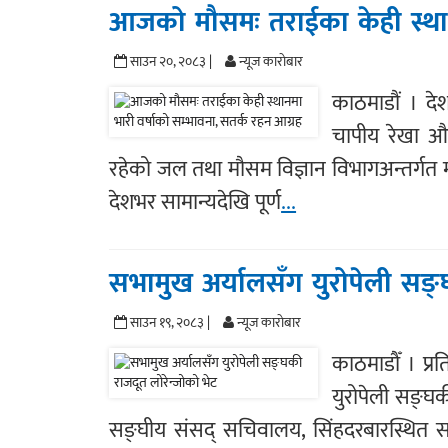
आजको मौसमः तराईका केही स्थानम
साउन २०, २०८३ |
न्यूज काराेबार
काठमाडौं । दे
चापीय रेखा औस
रहेको जल तथा मौसम विज्ञान विभागअन्तर्गत
देशभर सामान्यदेखि पूर्ण
...
सभामुख अर्यालसँग युरोपेली सङ्
साउन १९, २०८३ |
न्यूज काराेबार
काठमाडौँ । प्
युरोपेली सङ्घक
सङ्घीय संसद् सचिवालय, सिंहदरबारस्थित सभ