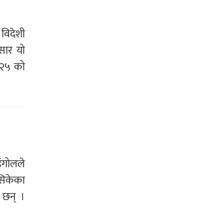
विदेशी
ुसार यो
०२५ को
ंगोलले
सिकेका
 छन् ।