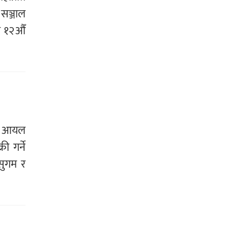
सञ्जाल
ो १२औँ
ाल आयल
ी गर्ने
सुगम र