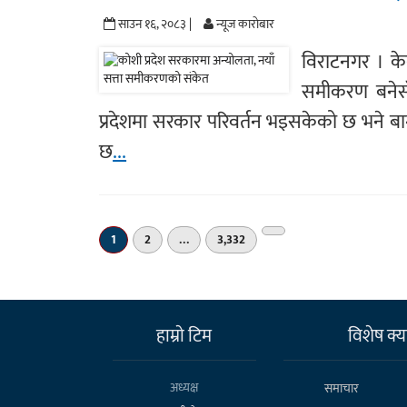
साउन १६, २०८३ |
न्यूज काराेबार
विराटनगर । केन्
समीकरण बनेसँग
प्रदेशमा सरकार परिवर्तन भइसकेको छ भने बाग
छ
...
अर्को
1
2
…
3,332
»
हाम्राे टिम
विशेष क्या
अध्यक्ष
समाचार