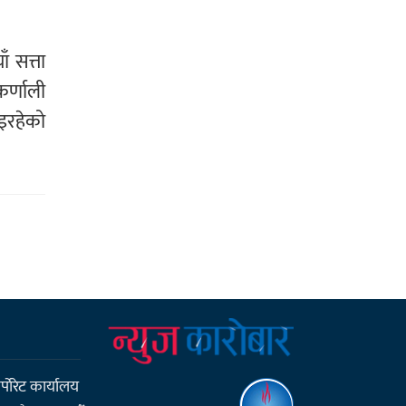
ँ सत्ता
र्णाली
भइरहेको
्पाेरेट कार्यालय