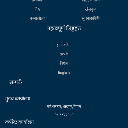
अर्थजगत
शिक्षा/स्वास्थ्य
विश्व
खेलकुद
कला/शैली
सूचना/प्रविधि
महत्वपूर्ण लिङ्कहरु
हाम्राे बारेमा
सम्पर्क
विशेष
English
सम्पर्क
मुख्य कार्यालय
कौशलटार, भक्तपुर, नेपाल
०१-५१३३०६०
कर्पाेरेट कार्यालय