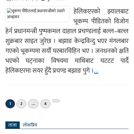
हेलिकप्टरको झ्यालबाट
भूकम्प पीडितको विजोग
हेर्न प्रधानमन्त्री पुष्पकमल दाहाल प्रचण्डलाई बल्ल–बल्ल
शुक्रबार साइत जुरेछ । बझाङ केन्द्रविन्दु भएर मंगलबार
गएको भूकम्पमा सयौं घरबारविहिन भए । जनधनको क्षति
भएको घट्नाका विषयमा माथिबाट घटटट पार्दै
हेलिकप्टरमा सयर हुँदै प्रचण्ड बझाङ पुगे ।
...
अर्को
1
2
…
4
»
ताजा
लाेकप्रिय