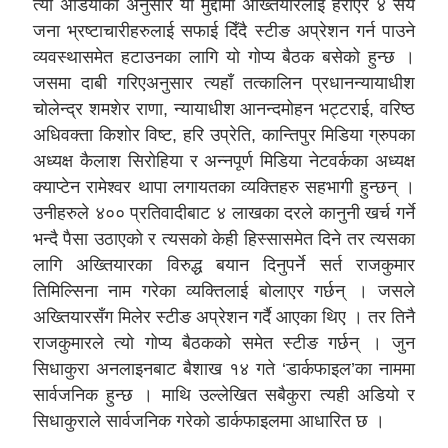
त्यो अडियोका अनुसार यो मुद्दामा अख्तियारलाई हराएर ४ सय
जना भ्रष्टाचारीहरुलाई सफाई दिँदै स्टीङ अप्रेशन गर्न पाउने
व्यवस्थासमेत हटाउनका लागि यो गोप्य बैठक बसेको हुन्छ ।
जसमा दाबी गरिएअनुसार त्यहाँ तत्कालिन प्रधानन्यायाधीश
चोलेन्द्र शमशेर राणा, न्यायाधीश आनन्दमोहन भट्टराई, वरिष्ठ
अधिवक्ता किशोर विष्ट, हरि उप्रेति, कान्तिपुर मिडिया ग्रुपका
अध्यक्ष कैलाश सिरोहिया र अन्नपूर्ण मिडिया नेटवर्कका अध्यक्ष
क्याप्टेन रामेश्वर थापा लगायतका व्यक्तिहरु सहभागी हुन्छन् ।
उनीहरुले ४०० प्रतिवादीबाट ४ लाखका दरले कानुनी खर्च गर्ने
भन्दै पैसा उठाएको र त्यसको केही हिस्सासमेत दिने तर त्यसका
लागि अख्तियारका विरुद्ध बयान दिनुपर्ने सर्त राजकुमार
तिमिल्सिना नाम गरेका व्यक्तिलाई बोलाएर गर्छन् । जसले
अख्तियारसँग मिलेर स्टीङ अप्रेशन गर्दै आएका थिए । तर तिनै
राजकुमारले त्यो गोप्य बैठकको समेत स्टीङ गर्छन् । जुन
सिधाकुरा अनलाइनबाट बैशाख १४ गते ‘डार्कफाइल’का नाममा
सार्वजनिक हुन्छ । माथि उल्लेखित सबैकुरा त्यही अडियो र
सिधाकुराले सार्वजनिक गरेको डार्कफाइलमा आधारित छ ।