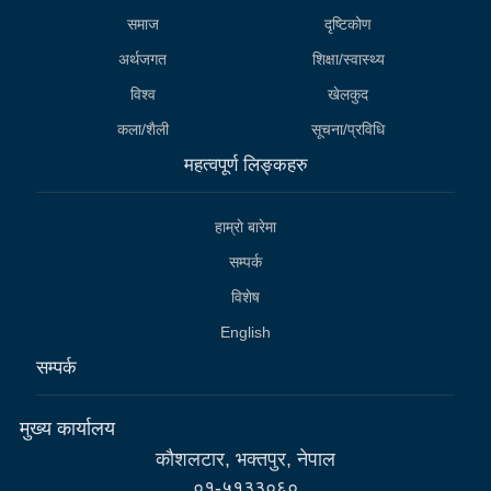
समाज
दृष्टिकोण
अर्थजगत
शिक्षा/स्वास्थ्य
विश्व
खेलकुद
कला/शैली
सूचना/प्रविधि
महत्वपूर्ण लिङ्कहरु
हाम्राे बारेमा
सम्पर्क
विशेष
English
सम्पर्क
मुख्य कार्यालय
कौशलटार, भक्तपुर, नेपाल
०१-५१३३०६०