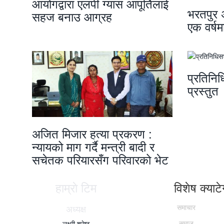
आयोगद्वारा एलपी ग्यास आपूर्तिलाई
भरतपुर 
सहज बनाउ आग्रह
एक वर्षमा
प्रतिनि
प्रस्तुत
अजित मिजार हत्या प्रकरण :
न्यायको माग गर्दै मन्त्री बादी र
सचेतक परियारसँग परिवारको भेट
हाम्राे टिम
विशेष क्याटेग
अध्यक्ष
समाचार
समाज
लक्ष्मी श्रेष्ठ