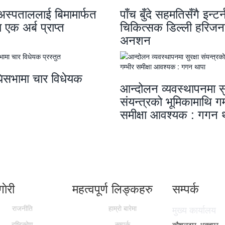
अस्पताललाई बिमामार्फत
पाँच बुँदे सहमतिसँगै इन्टर्
 एक अर्ब प्राप्त
चिकित्सक डिल्ली हरिजनल
अनशन
धिसभामा चार विधेयक
आन्दोलन व्यवस्थापनमा सुर
संयन्त्रको भूमिकामाथि गम
समीक्षा आवश्यक : गगन 
ाेरी
महत्वपूर्ण लिङ्कहरु
सम्पर्क
राजनीति
हाम्राे बारेमा
मुख्य कार्यालय
दृष्टिकोण
सम्पर्क
कौशलटार, भक्तपुर,