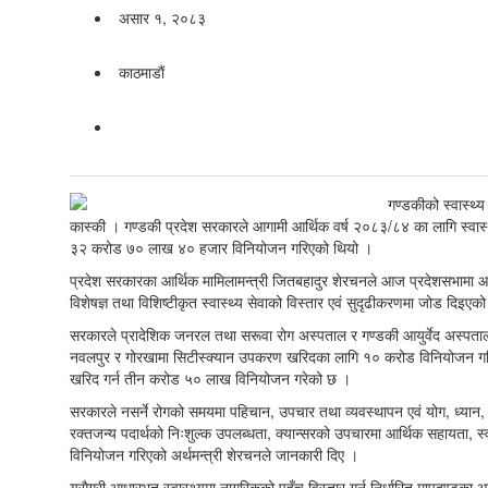
असार १, २०८३
काठमाडाैं
कास्की । गण्डकी प्रदेश सरकारले आगामी आर्थिक वर्ष २०८३/८४ का लागि स्वास्थ्य
३२ करोड ७० लाख ४० हजार विनियोजन गरिएको थियो ।
प्रदेश सरकारका आर्थिक मामिलामन्त्री जितबहादुर शेरचनले आज प्रदेशसभामा आगा
विशेषज्ञ तथा विशिष्टीकृत स्वास्थ्य सेवाको विस्तार एवं सुदृढीकरणमा जोड दिइएक
सरकारले प्रादेशिक जनरल तथा सरूवा रोग अस्पताल र गण्डकी आयुर्वेद अस्पताल
नवलपुर र गोरखामा सिटीस्क्यान उपकरण खरिदका लागि १० करोड विनियोजन गरिएक
खरिद गर्न तीन करोड ५० लाख विनियोजन गरेको छ ।
सरकारले नसर्ने रोगको समयमा पहिचान, उपचार तथा व्यवस्थापन एवं योग, ध्यान,
रक्तजन्य पदार्थको निःशुल्क उपलब्धता, क्यान्सरको उपचारमा आर्थिक सहायता, स्
विनियोजन गरिएको अर्थमन्त्री शेरचनले जानकारी दिए ।
यसैगरी आधारभूत स्वास्थ्यमा नागरिकको पहुँच विस्तार गर्न निर्धारित मापदण्ड