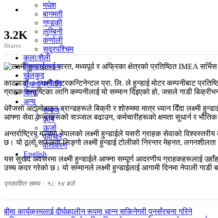
मधेश
बागमती
गण्डकी
लुम्बिनी
3.2K
कर्णाली
Shares
सुदूरपश्चिम
कला/शैली
शिक्षा/स्वास्थ्य
खेलकुद
काठमाडौं । लक्ष्मी इन्टरकन्टिनेन्टल प्रा. लि. ले हुन्डाई मोटर कम्पनीबाट प्रतिष्
सूचना/प्रविधि
ग्राहक सन्तुष्टिका लागि कम्पनीलाई यो सम्मान दिइएको हो, जसले गाडी बिक्रीभन्
विश्व
अन्य
धेरैजसो अटोमोबाइल ब्रान्डहरूले बिक्री र शोरुममा मात्र ध्यान दिँदा लक्ष्मी हु
समाज
आफ्ना सेवा केन्द्रहरूको सञ्जाल बढाउन, कर्मचारीहरूको क्षमता सुधार्न र भौत
कृषि
ऊर्जा
अन्तर्राष्ट्रिय मञ्चमा नेपालको लक्ष्मी हुन्डाईले यसरी ग्राहक सेवाको विश्वस्त
पूर्वाधार
छ। यो ठूलो सफलता सिङ्गो लक्ष्मी हुन्डाई टोलीको निरन्तर मेहनत, लगनशीलता 
वातावरण
English
यस सुखद अवसरमा लक्ष्मी हुन्डाईले आफ्ना सम्पूर्ण आदरणीय ग्राहकहरूलाई उहाँह
उच्च कदर गरेको छ। यो सम्मानले लक्ष्मी हुन्डाईलाई आगामी दिनमा नेपाली गाडी बजा
प्रकाशित समय : १८:१४ बजे
पछिल्लाे
बीमा कार्यक्रमलाई दीर्घकालीन रूपमा धान्न सकिनेगरी पुनर्संरचना गरिने