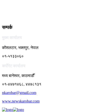
सम्पर्क
मुख्य कार्यालय
कौशलटार, भक्तपुर, नेपाल
०१-५१३३०६०
कर्पाेरेट कार्यालय
मध्य बानेश्वर, काठमाडौँ
०१-४४७१४६८, ४४७८१३१
nkarobar@gmail.com
www.newskarobar.com