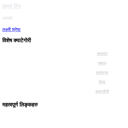
हाम्राे टिम
अध्यक्ष
लक्ष्मी श्रेष्ठ
विशेष क्याटेगाेरी
समाचार
समाज
अर्थजगत
विश्व
कला/शैली
महत्वपूर्ण लिङ्कहरु