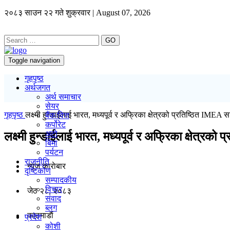
२०८३ साउन २२ गते शुक्रवार | August 07, 2026
GO
Toggle navigation
गृहपृष्ठ
अर्थजगत
अर्थ समाचार
सेयर
गृहपृष्ठ
लक्ष्मी हुन्डाईलाई भारत, मध्यपूर्व र अफ्रिका क्षेत्रको प्रतिष्ठित IMEA सर्भ
बैंक/वित्त
कर्पोरेट
अटो
लक्ष्मी हुन्डाईलाई भारत, मध्यपूर्व र अफ्रिका क्षेत्रको 
बिमा
पर्यटन
राजनीति
न्यूज काराेबार
दृष्टिकोण
सम्पादकीय
विचार
जेठ २८, २०८३
संवाद
ब्लग
काठमाडाैं
प्रदेश
कोशी