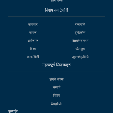
लक्ष्मी श्रेष्ठ
विशेष क्याटेगाेरी
समाचार
राजनीति
समाज
दृष्टिकोण
अर्थजगत
शिक्षा/स्वास्थ्य
विश्व
खेलकुद
कला/शैली
सूचना/प्रविधि
महत्वपूर्ण लिङ्कहरु
हाम्राे बारेमा
सम्पर्क
विशेष
English
सम्पर्क