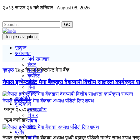
२०८३ साउन २३ गते शनिवार | August 08, 2026
GO
Toggle navigation
गृहपृष्ठ
अर्थजगत
अर्थ समाचार
सेयर
गृहपृष्ठ
Tag:
नेपाल इन्भेष्टमेण्ट मेगा बैंक
बैंक/वित्त
कर्पोरेट
नेपाल इन्भेष्टमेण्ट मेगा बैंकद्वारा देशव्यापी वित्तीय साक्षरता कार्यक्रम स
अटो
बिमा
पर्यटन
राजनीति
नेपाल इन्भेष्टमेण्ट मेगा बैंकका अध्यक्ष पाँडेले लिए शपथ
दृष्टिकोण
सम्पादकीय
फागुन २८, २०८१ |
विचार
न्यूज काराेबार
संवाद
ब्लग
प्रदेश
कोशी
नेपाल इन्भेष्टमेण्ट मेगा बैंकका अध्यक्ष पृथ्वी बहादुर पाँडेको गभर्नर समक्ष 