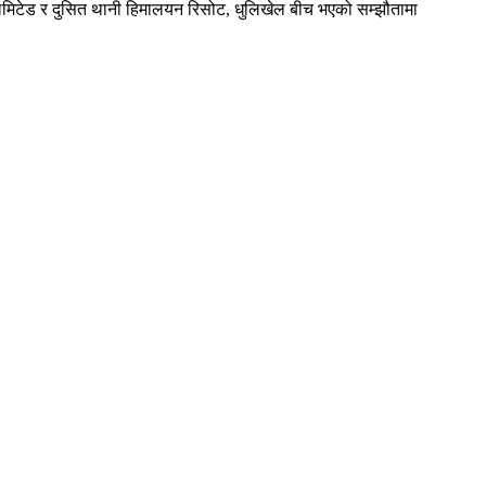
बी)लिमिटेड र दुसित थानी हिमालयन रिसोट, धुलिखेल बीच भएको सम्झौतामा