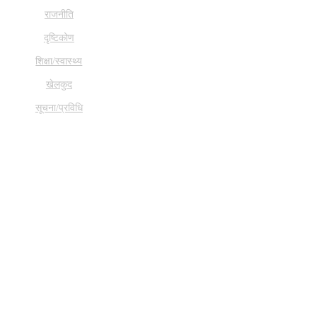
राजनीति
दृष्टिकोण
शिक्षा/स्वास्थ्य
खेलकुद
सूचना/प्रविधि