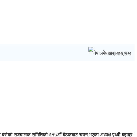
नेपालमा सन् २०४० सम्म
 मंगलबार बसेको सञ्चालक समितिको ६१७औं बैठकबाट चयन भएका अध्यक्ष पृथ्वी बहादुर