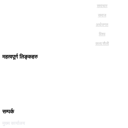
समाचार
समाज
अर्थजगत
विश्व
कला/शैली
महत्वपूर्ण लिङ्कहरु
सम्पर्क
मुख्य कार्यालय