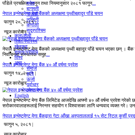
मधेश
पाँडेले प्रचलित कानुन तथा नियमानुसार २०८१ फागुन
...
बागमती
नेपाल इन्भेष्टमेण्ट मेगा बैंकको अध्यक्षमा पृथ्वीबहादुर पाँडे चयन
गण्डकी
लुम्बिनी
फागुन २०, २०८१ |
कर्णाली
सुदूरपश्चिम
न्यूज काराेबार
कला/शैली
शिक्षा/स्वास्थ्य
खेलकुद
नेपाल इन्भेष्टमेण्ट मेगा बैंकको अध्यक्षमा पृथ्वी बहादुर पाँडे चयन भएका छन्
सूचना/प्रविधि
निर्वाचनमा संस्थापक समुह
...
विश्व
अन्य
नेपाल इन्भेष्टमेण्ट मेगा बैंक ४० औं वर्षमा प्रवेश
समाज
फागुन १४, २०८१ |
कृषि
ऊर्जा
न्यूज काराेबार
पूर्वाधार
वातावरण
English
नेपाल इन्भेष्टमेण्ट मेगा बैंक लिमिटेड आजदेखि आफ्नो ४० औं वर्षमा प्रवेश गरे
सरोकारवालाहरूलाई निरन्तर सहयोग र विश्वासका लागि धन्यवाद व्यक्त गरे। उन
नेपाल इन्भेष्टमेण्ट मेगा बैंकद्वारा गेटा आँखा अस्पताललाई १५ सेट स्टिल कुर्सी प्र
फागुन ५, २०८१ |
न्यूज काराेबार