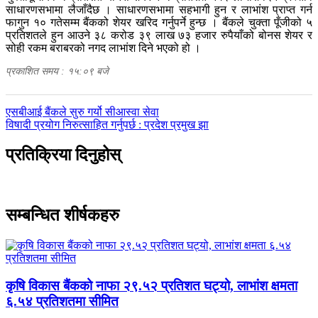
साधारणसभामा लैजाँदैछ । साधारणसभामा सहभागी हुन र लाभांश प्राप्त गर्न
फागुन १० गतेसम्म बैंकको शेयर खरिद गर्नुपर्ने हुन्छ । बैंकले चुक्ता पूँजीको ५
प्रतिशतले हुन आउने ३८ करोड ३९ लाख ७३ हजार रुपैयाँको बोनस शेयर र
सोही रकम बराबरको नगद लाभांश दिने भएको हो ।
प्रकाशित समय : १५:०९ बजे
पछिल्लाे
एसबीआई बैंकले सुरु गर्यो सीआस्वा सेवा
-
अघिल्लाे
विषादी प्रयोग निरुत्साहित गर्नुपर्छ : प्रदेश प्रमुख झा
-
प्रतिक्रिया दिनुहोस्
सम्बन्धित शीर्षकहरु
कृषि विकास बैंकको नाफा २९.५२ प्रतिशत घट्यो, लाभांश क्षमता
६.५४ प्रतिशतमा सीमित