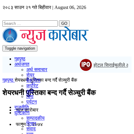
२०८३ साउन २१ गते बिहीवार | August 06, 2026
GO
Toggle navigation
गृहपृष्ठ
अर्थजगत
होटल सिराईचुलीले आईपीओ
अर्थ समाचार
सेयर
गृहपृष्ठ
शेयरधनी पुस्तिका बन्द गर्दै सेञ्चुरी बैंक
बैंक/वित्त
कर्पोरेट
अटो
शेयरधनी पुस्तिका बन्द गर्दै सेञ्चुरी बैंक
बिमा
पर्यटन
राजनीति
न्यूज काराेबार
दृष्टिकोण
सम्पादकीय
विचार
फागुन ३, २०७४
संवाद