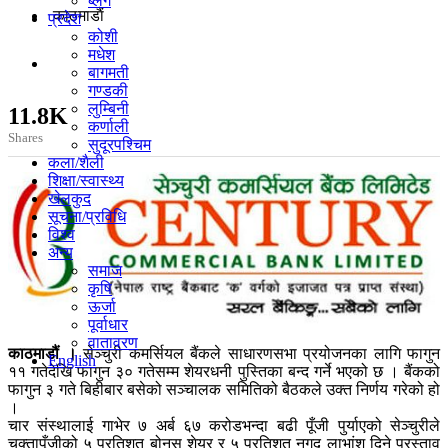
ब्लग
काठमाडाैं
प्रदेश
कोशी
मधेश
बागमती
गण्डकी
लुम्बिनी
11.8K
कर्णाली
Shares
सुदूरपश्चिम
कला/शैली
शिक्षा/स्वास्थ्य
खेलकुद
सूचना/प्रविधि
विश्व
अन्य
समाज
कृषि
ऊर्जा
पूर्वाधार
वातावरण
काठमाडौं ।
सेञ्चुरी कमर्सियल बैंकले साधारणसभा प्रयोजनका लागि फागुन
English
११ गतेदेखि फागुन ३० गतेसम्म शेयरधनी पुस्तिका बन्द गर्ने भएको छ । बैंकको
फागुन ३ गते बिहीबार बसेको सञ्चालक समितिको बैठकले उक्त निर्णय गरेको हो
।
चार संस्थालाई गाभेर ७ अर्ब ६७ करोडभन्दा बढी पूँजी पुर्याएको सेञ्चुरीले
चुक्तापूँजीको ५ प्रतिशत बोनस शेयर र ५ प्रतिशत नगद लाभांश दिने प्रस्ताव