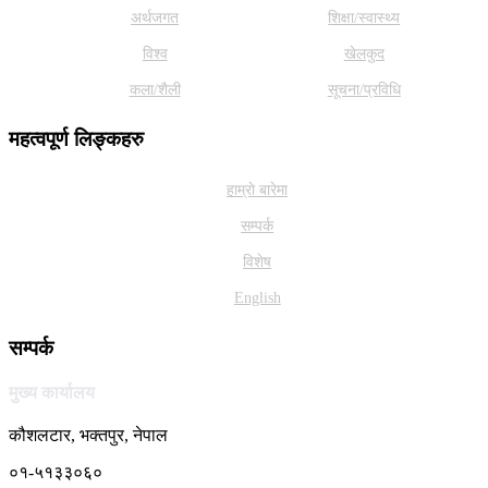
अर्थजगत
शिक्षा/स्वास्थ्य
विश्व
खेलकुद
कला/शैली
सूचना/प्रविधि
महत्वपूर्ण लिङ्कहरु
हाम्राे बारेमा
सम्पर्क
विशेष
English
सम्पर्क
मुख्य कार्यालय
कौशलटार, भक्तपुर, नेपाल
०१-५१३३०६०