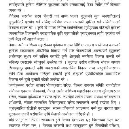
कार्यक्रमले कृषिमा नीतिगत सुधारका लागि सरकारलाई दिशा निर्देश गर्ने विश्वास
व्यक्त गरे ।
विदेशमा सस्तोमा श्रम विक्री गर्न बाध्य भएका मुलुकको युवा जनशक्तिलाई
मुलुकभित्रै प्रयोग गर्न सकिए अपेक्षित रुपमा उपलब्धी हासिल गर्न सकिने उनले
विश्वास व्यक्त गरे । कृषि विभागका निमित्त महानिर्देशक सुर्यप्रसाद पौडेलले कृषिको
व्यवसायिक विकाससँगै प्राङ्गारिक कृषि प्रणालीको प्रवद्र्धनका लागि प्रत्येक वर्ष
कृषि मेला गर्दै आएको बताए ।
नेपाल उद्योग बाणिज्य महासंघका पूर्वअध्यक्ष तथा विशिष्ट सदस्य चण्डीराज ढकालले
कृषिका माध्यमबाट औद्योगिक बिकास गर्न सके रोजगारीको अवसरसंगै मुलुकको
अर्थतन्त्र सुधार गर्न सकिने बताउँदै कृषि क्षेत्रको समष्टित विकास कसरी गर्न
सकिन्छ त्यसतर्फ सोंच्नुपर्ने उल्लेख गरे । बुटवल उद्योग वाणिज्य संघका अध्यक्ष
खिमबहादुर हमालले कृषि व्यवसायको व्यबसायिक बिकास तथा आधुनीकिकरणका
लागि मेला आयोजना गरिएको बताउँदै कृषि क्षेत्रको प्रविधिसहित व्यवसायिक
विकास गर्न ठूलो चुनौती रहेको उल्लेख गरे ।
कार्यक्रममा प्रदेश सांसाद भोजप्रसाद श्रेष्ठ, जिल्ला समन्वय समिति रुपन्देहीका
संयोजक एकराज विश्वकर्मा, नेपाल उद्योग वाणिज्य महासंघका सदस्य सुरेन्द्रप्रसाद
श्रेष्ठ, संघका पूर्वअध्यक्ष नवराज श्रेष्ठ, रुपन्देही उद्योग संघका अध्यक्ष गणेशप्रसाद
अधिकारी, संघका महासचिव दिनेशप्रसाद श्रेष्ठ लगायतले भनाई राखेका थिए ।
‘प्राङ्गारिक खेतीको प्रवद्र्धन, स्वस्थ जीवनको अवलम्बन’ भन्ने मुल नाराका साथ
बुटवलमा एघारौ प्रांगारिक कृषि मेलाको आयोजना गरिएको हो ।
यहि फागुन ७ गतेसम्म सञ्चालन हुने मेलामा देशभरका ६३ जिल्लाका १२५ वटा
स्टलहरु रहेका छन् । मेलाका तरकारी तथा फलफुलमा हुने बिषादीको परिक्षण,