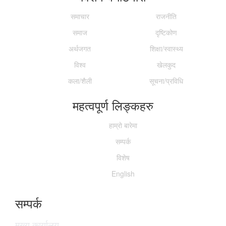
समाचार
राजनीति
समाज
दृष्टिकोण
अर्थजगत
शिक्षा/स्वास्थ्य
विश्व
खेलकुद
कला/शैली
सूचना/प्रविधि
महत्वपूर्ण लिङ्कहरु
हाम्राे बारेमा
सम्पर्क
विशेष
English
सम्पर्क
मुख्य कार्यालय