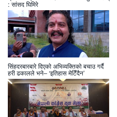
: सांसद घिमिरे
सिंहदरबारबारे दिएको अभिव्यक्तिको बचाउ गर्दै
हरी ढकालले भने– ‘इतिहास मेटिँदैन’