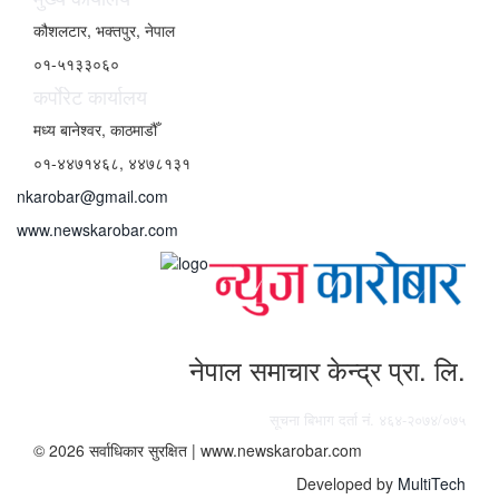
कौशलटार, भक्तपुर, नेपाल
०१-५१३३०६०
कर्पाेरेट कार्यालय
मध्य बानेश्वर, काठमाडौँ
०१-४४७१४६८, ४४७८१३१
nkarobar@gmail.com
www.newskarobar.com
नेपाल समाचार केन्द्र प्रा. लि.
सूचना बिभाग दर्ता नं. ४६४-२०७४/०७५
© 2026 सर्वाधिकार सुरक्षित | www.newskarobar.com
Developed by
MultiTech