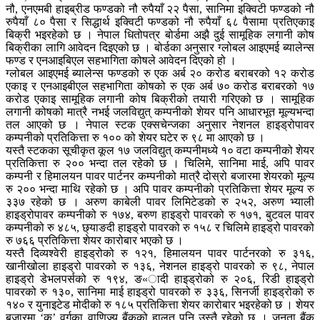
नौ, एनएमबी हाइब्रीड फण्डको नौ रुपैयाँ २२ पैसा, सानिमा इक्विटी फण्डको नौ
रुपैयाँ ८० पैसा र सिद्धार्थ इक्विटी फण्डको नौ रुपैयाँ ६८ पैसामा प्रतिएकाइ
बिक्री भइरहेको छ । नेपाल धितोपत्र बोर्डमा अझै दुई सामूहिक लगानी कोष
बिक्रीका लागि आवेदन दिइएको छ । बोर्डका अनुसार ग्लोबल आइएमई ब्यालेन्स
फण्ड र एनआइबिएल सहभागिता कोषले आवेदन दिएको हो ।
ग्लोबल आइएमई ब्यालेन्स फण्डको रु एक अर्ब २० करोड बराबरको १२ करोड
एकाइ र एनआइबीएल सहभागिता कोषको रु एक अर्ब ७० करोड बराबरको १७
करोड एकाइ सामूहिक लगानी कोष बिक्रीको तयारी गरिएको छ । सामूहिक
लगानी कोषको मात्रै नभई जलविद्युत् कम्पनीको शेयर पनि आधारभूत मूल्यभन्दा
तल आएको छ । नेपाल स्टक एक्सचेन्जका अनुसार नेशनल हाइड्रोपावर
कम्पनीको प्रतिकित्ता रु १०० को शेयर घटेर रु ९८ मा आएको छ ।
यस्तै स्टकका सूचीकृत कूल १७ जलविद्युत् कम्पनीमध्ये १० वटा कम्पनीको शेयर
प्रतिकित्ता रु २०० भन्दा तल रहेको छ । चिलिमे, सानिमा माई, अपि पावर
कम्पनी र हिमालयन पावर पार्टनर कम्पनीको मात्रै दोस्रो बजारमा शेयरको मूल्य
रु २०० भन्दा माथि रहेको छ । अपि पावर कम्पनीको प्रतिकित्ता शेयर मूल्य रु
३३७ रहेको छ । अरुण काबेली पावर लिमिटेडको रु २५२, अरुण भ्याली
हाइड्रोपावर कम्पनीको रु १७४, बरुण हाइड्रो पावरको रु १७१, बुटवल पावर
कम्पनीको रु ४८५, छ्याङदी हाइड्रो पावरको रु १५८ र चिलिमे हाइड्रो पावरको
रु ७६६ प्रतिकित्ता शेयर कारोबार भएको छ ।
यस्तै दिव्यश्वेरी हाइड्रोको रु १२१, हिमालयन पावर पार्टनरको रु ३१६,
खानीखोला हाइड्रो पावरको रु १३६, नेशनल हाइड्रो पावरको रु ९८, नेपाल
हाइड्रो डेभलपर्सको रु १९४, ङ«ादी हाइड्रोको रु २०६, रिडी हाइड्रो
पावरको रु १३०, सानिमा माई हाइड्रो पावरको रु ३३६, सिनर्जी हाइड्रोको रु
१४० र युनाइटेड मोदीको रु १८५ प्रतिकित्ता शेयर कारोबार भइरहेको छ । शेयर
बजारमा ‘क’ वर्गका वाणिज्य बैंकको हालत पनि उस्तै रहेको छ । जनता बैंक