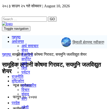
२०८३ साउन २५ गते सोमवार | August 10, 2026
GO
Toggle navigation
गृहपृष्ठ
अर्थजगत
हिमाली क्षेत्रमा नवीकरणीय ऊ
अर्थ समाचार
सेयर
गृहपृष्ठ
सामूहिक लगानी कोषमा गिरावट, सयमुनि जलविद्युत शेयर
बैंक/वित्त
कर्पोरेट
अटो
सामूहिक लगानी कोषमा गिरावट, सयमुनि जलविद्युत
बिमा
शेयर
पर्यटन
राजनीति
दृष्टिकोण
न्यूज काराेबार
सम्पादकीय
विचार
संवाद
फागुन २८, २०७४
ब्लग
प्रदेश
कोशी
काठमाडाैं