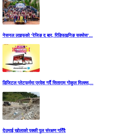
नेसनल लाइफको ‘रेजिङ द बार, रिडिफाइनिङ सक्सेस’...
डिजिटल प्लेटफर्ममा प्रवेश गर्दै सिताराम गोकुल मिल्क्स,...
देउमाई खोलाको पक्की पुल संरक्षण गरिँदै