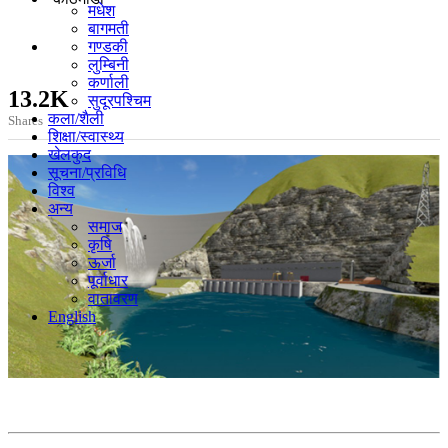
मधेश
बागमती
गण्डकी
लुम्बिनी
कर्णाली
13.2K
सुदूरपश्चिम
कला/शैली
Shares
शिक्षा/स्वास्थ्य
खेलकुद
सूचना/प्रविधि
विश्व
अन्य
समाज
कृषि
ऊर्जा
पूर्वाधार
वातावरण
English