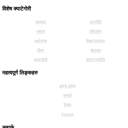
विशेष क्याटेगाेरी
समाचार
राजनीति
समाज
दृष्टिकोण
अर्थजगत
शिक्षा/स्वास्थ्य
विश्व
खेलकुद
कला/शैली
सूचना/प्रविधि
महत्वपूर्ण लिङ्कहरु
हाम्राे बारेमा
सम्पर्क
विशेष
English
सम्पर्क