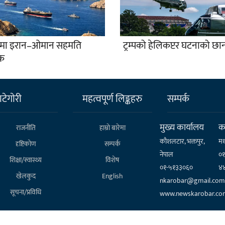
ुजमा इरान–ओमान सहमति
ट्रम्पको हेलिकप्टर घटनाको छ
क
टेगाेरी
महत्वपूर्ण लिङ्कहरु
सम्पर्क
मुख्य कार्यालय
कर
राजनीति
हाम्राे बारेमा
कौशलटार, भक्तपुर,
मध
दृष्टिकोण
सम्पर्क
नेपाल
०
शिक्षा/स्वास्थ्य
विशेष
०१-५१३३०६०
४
खेलकुद
English
nkarobar@gmail.com
सूचना/प्रविधि
www.newskarobar.co