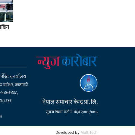
ानबिन
्पाेरेट कार्यालय
्य बानेश्वर, काठमाडौँ
१-४४७१४६८,
नेपाल समाचार केन्द्र प्रा. लि.
४७८१३१
सूचना बिभाग दर्ता नं. ४६४-२०७४/०७५
m
Developed by
MultiTech