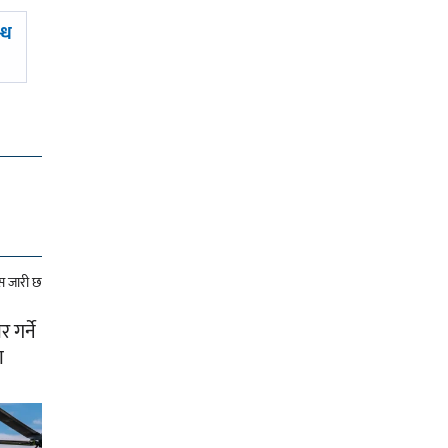
न्ध
गर्ने
ा