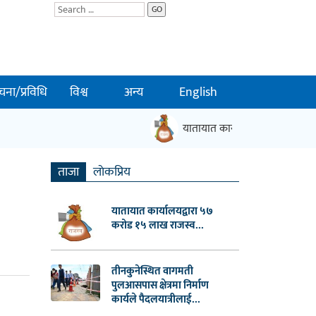
GO
चना/प्रविधि
विश्व
अन्य
English
यातायात कार्यालयद्वारा ५७ करोड 
ताजा
लाेकप्रिय
यातायात कार्यालयद्वारा ५७
करोड १५ लाख राजस्व...
तीनकुनेस्थित वागमती
पुलआसपास क्षेत्रमा निर्माण
कार्यले पैदलयात्रीलाई...