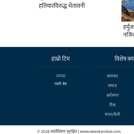
हतियारविरुद्ध चेतावनी
हर्म
नजि
हाम्राे टिम
विशेष क्या
अध्यक्ष
समाचार
लक्ष्मी श्रेष्ठ
समाज
अर्थजगत
विश्व
कला/शैली
© 2026 सर्वाधिकार सुरक्षित | www.newskarobar.com