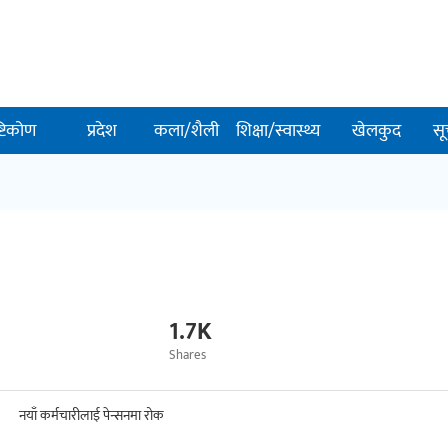
ष्टिकोण
प्रदेश
कला/शैली
शिक्षा/स्वास्थ्य
खेलकुद
सू
1.7K
Shares