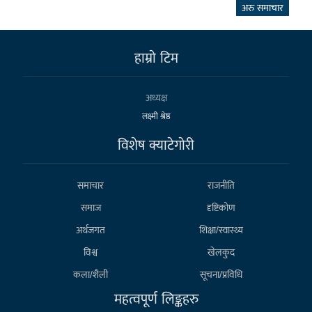
अरु समाचार
हाम्राे टिम
अध्यक्ष
लक्ष्मी श्रेष्ठ
विशेष क्याटेगाेरी
समाचार
राजनीति
समाज
दृष्टिकोण
अर्थजगत
शिक्षा/स्वास्थ्य
विश्व
खेलकुद
कला/शैली
सूचना/प्रविधि
महत्वपूर्ण लिङ्कहरु