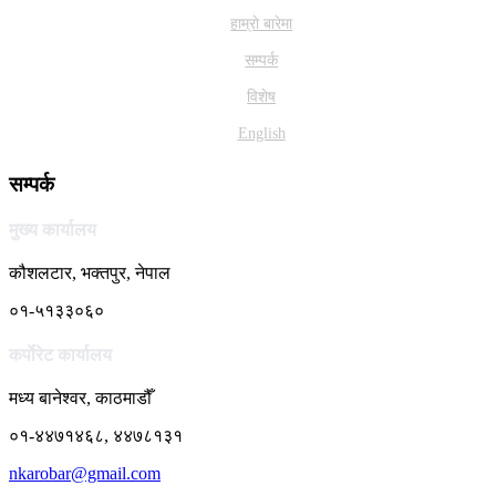
हाम्राे बारेमा
सम्पर्क
विशेष
English
सम्पर्क
मुख्य कार्यालय
कौशलटार, भक्तपुर, नेपाल
०१-५१३३०६०
कर्पाेरेट कार्यालय
मध्य बानेश्वर, काठमाडौँ
०१-४४७१४६८, ४४७८१३१
nkarobar@gmail.com