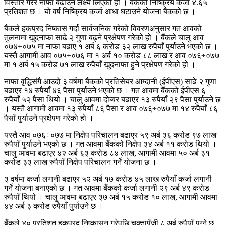
विस्तार गरेर नाफा बढाउने लक्ष्य लिएको हो । बैंकको निष्क्रिय कर्जा ४.६५
प्रतिशत छ । यो वर्ष निष्क्रिय कर्जा आधा घटाउने योजना बैंकको छ ।
बैंकले हकप्रद निष्कास गर्दा सार्वजनिक गरेको विवरणअनुसार गत आवको
तुलनामा खुदनाफा साढे २ गुणा बढ्ने प्रक्षेपण गरेको हो । बैंकले चालु आव
०७४÷०७५ मा नाफा बढाए १ अर्ब ६ करोड ३२ लाख रुपैयाँ पुर्याउने भएको छ ।
यस्तै आगामी आव ०७५÷०७६ मा १ अर्ब १० करोड ८८ लाख र आव ०७६÷०७७
मा १ अर्ब १५ करोड ७१ लाख रुपैयाँ खुदनाफा हुने प्रक्षेपण गरेको हो ।
नाफा वृद्धिसंगै आउदो ३ वर्षमा बैंकको प्रतिसेयर आम्दानी (ईपीएस) साढे २ गुणा
बढाएर १४ रुपैयाँ ४६ पैसा पुर्याउने भएको छ । गत आवमा बैंकको ईपीएस ६
रुपैयाँ ५२ पैसा थियो । चालु आवमा दोब्बर बढाएर १३ रुपैयाँ २९ पैसा पुर्याउने छ
। यस्तै आगामी आवमा १३ रुपैयाँ ८६ पैसा र आव ०७६÷०७७ मा १४ रुपैयाँ ८६
पैसाँ पुर्याउने प्रक्षेपण गरेको हो ।
यस्तै आव ०७६÷०७७ मा निक्षेप परिचालन बढाएर ५९ अर्ब ३६ करोड ९७ लाख
रुपैयाँ पुर्याउने भएको छ । गत आवमा बैंकको निक्षेप ३४ अर्ब ११ करोड थियो ।
चालु आवमा बढाएर ४२ अर्ब ६३ करोड ८४ लाख, आगामी आवमा ५० अर्ब ३१
करोड ३३ लाख रुपैयाँ निक्षेप परिचालन गर्ने योजना छ ।
३ वर्षमा कर्जा लगानी बढाएर ५२ अर्ब १७ करोड ४५ लाख रुपैयाँ कर्जा लगानी
गर्ने योजना बनाएको छ । गत आवमा बैंकको कर्जा लगानी २९ अर्ब ४९ करोड
रुपैयाँ थियो । चालु आवमा बढाएर ३७ अर्ब १५ करोड १० लाख, आगामी आवमा
४४ अर्ब ३ करोड रुपैयाँ पुर्याउने छ ।
बैंकले ४० प्रतिशत हकप्रद निष्कासन गरेपछि चुक्तापुँजी ८ अर्ब रुपैयाँ पुग्ने छ