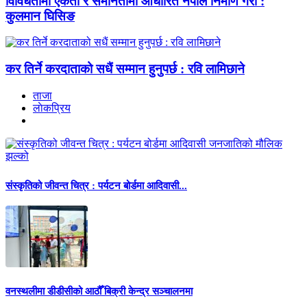
विविधतामा एकता र समानतामा आधारित नेपाल निर्माण गरौँ :
कुलमान घिसिङ
कर तिर्ने करदाताको सधैं सम्मान हुनुपर्छ : रवि लामिछाने
ताजा
लाेकप्रिय
संस्कृतिको जीवन्त चित्र : पर्यटन बोर्डमा आदिवासी...
वनस्थलीमा डीडीसीको आठौँ बिक्री केन्द्र सञ्चालनमा