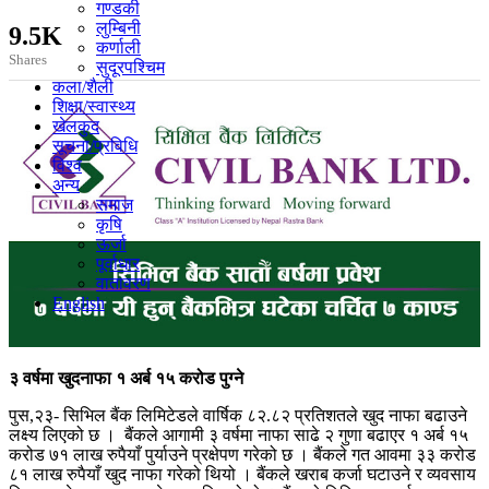
गण्डकी
लुम्बिनी
9.5K
कर्णाली
Shares
सुदूरपश्चिम
कला/शैली
शिक्षा/स्वास्थ्य
खेलकुद
सूचना/प्रविधि
विश्व
अन्य
समाज
कृषि
ऊर्जा
पूर्वाधार
वातावरण
English
३ वर्षमा खुदनाफा १ अर्ब १५ करोड पुग्ने
पुस,२३- सिभिल बैंक लिमिटेडले वार्षिक ८२.८२ प्रतिशतले खुद नाफा बढाउने
लक्ष्य लिएको छ । बैंकले आगामी ३ वर्षमा नाफा साढे २ गुणा बढाएर १ अर्ब १५
करोड ७१ लाख रुपैयाँ पुर्याउने प्रक्षेपण गरेको छ । बैंकले गत आवमा ३३ करोड
८१ लाख रुपैयाँ खुद नाफा गरेको थियो । बैंकले खराब कर्जा घटाउने र व्यवसाय