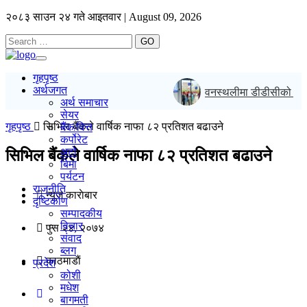
२०८३ साउन २४ गते आइतवार | August 09, 2026
GO
Toggle
navigation
गृहपृष्ठ
अर्थजगत
वनस्थलीमा डीडीसीको आठौँ ब
अर्थ समाचार
सेयर
गृहपृष्ठ
सिभिल बैंकले वार्षिक नाफा ८२ प्रतिशत बढाउने
बैंक/वित्त
कर्पोरेट
अटो
सिभिल बैंकले वार्षिक नाफा ८२ प्रतिशत बढाउने
बिमा
पर्यटन
राजनीति
न्यूज काराेबार
दृष्टिकोण
सम्पादकीय
विचार
पुस २४, २०७४
संवाद
ब्लग
काठमाडाैं
प्रदेश
कोशी
मधेश
बागमती