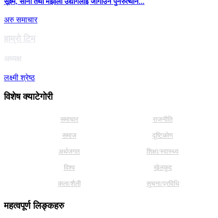
सूक्ष्म, साना तथा मझौला उद्योगलाई जोगाउन पुनरुत्थान...
अरु समाचार
हाम्राे टिम
अध्यक्ष
लक्ष्मी श्रेष्ठ
विशेष क्याटेगाेरी
समाचार
राजनीति
समाज
दृष्टिकोण
अर्थजगत
शिक्षा/स्वास्थ्य
विश्व
खेलकुद
कला/शैली
सूचना/प्रविधि
महत्वपूर्ण लिङ्कहरु