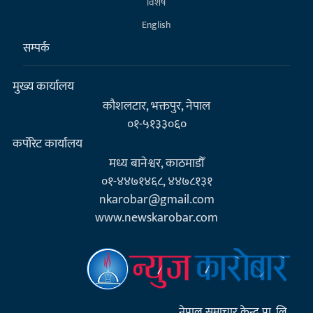
विशेष
English
सम्पर्क
मुख्य कार्यालय
कौशलटार, भक्तपुर, नेपाल
०१-५१३३०६०
कर्पाेरेट कार्यालय
मध्य बानेश्वर, काठमाडौँ
०१-४४७१४६८, ४४७८१३१
nkarobar@gmail.com
www.newskarobar.com
नेपाल समाचार केन्द्र प्रा. लि.