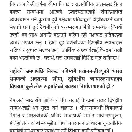
विगतका केही वर्षमा सीमा विवाद र राजनीतिक असमझदारीका
कारण सम्बन्धमा आएको उतारचढावलाई संवादमार्फत
व्यवस्थापन गर्ने कुरामा दुवै पक्षबाट प्रतिबद्धता दोहो¥याउने काम
भएको छ । दुई देशबीचको पररम्परागत मैत्री सम्बन्धलाई ‘नयाँ
ऊर्जा’ का साथ अगाडि बढाउने बारेमा दुवै पक्षबाट प्रतिबद्धता
व्यक्त भएका छन् । हाल दुई देशबीचका द्विपक्षीय संयन्त्रहरू
सक्रिय र सुचारु भएका छन् । आर्थिक सहकार्यलाई केन्द्रमा राखी
काम भइरहेको छ । यसर्थ, यस भ्रमणलाई विशिष्ट मान्न सकिन्छ ।
यहाँको भ्रमणपछि निकट भविष्यमै प्रधानमन्त्रीज्यूको भारत
भ्रमणको अवसरमा सीमा, दुईपक्षीय व्यापारलगायतका
विषयमा कुनै ठोस सहमतिको अवस्था निर्माण भएको हो ?
नेपालले भारतसँग आर्थिक विकासलाई केन्द्रमा राखेर द्विपक्षीय
सम्बन्धलाई थप सुदृढ गर्न चाहन्छ । सीमासम्बन्धी विषयलाई
नेपाल र भारतबीचको घनिष्ठ सम्बन्धको मर्म र भावनाअनुरूप,
ऐतिहासिक सन्धि–सम्झौता तथा नक्साका आधारमा कूटनीतिक
वार्ताको माध्यमबाट समाधान गर्ने दिशामा हामी प्रतिबद्ध छौँ ।