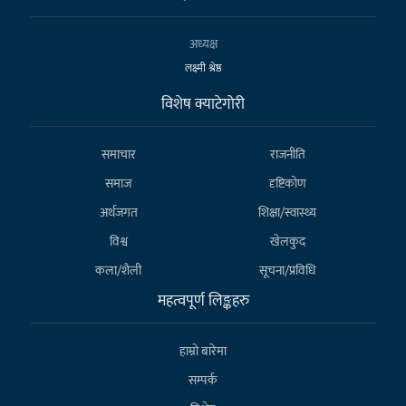
अध्यक्ष
लक्ष्मी श्रेष्ठ
विशेष क्याटेगाेरी
समाचार
राजनीति
समाज
दृष्टिकोण
अर्थजगत
शिक्षा/स्वास्थ्य
विश्व
खेलकुद
कला/शैली
सूचना/प्रविधि
महत्वपूर्ण लिङ्कहरु
हाम्राे बारेमा
सम्पर्क