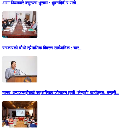
आमा’फिल्मबारे बसुन्धरा भुसाल : भुवनदिदी र रातो...
सरकारको चौथो त्रैमासिक विवरण सार्वजनिक : चार...
मानव–वन्यजन्तुबीचको सहअस्तित्व जोगाउन हात्ती ‘सेन्चुरी’ कार्यक्रमः मन्त्री...