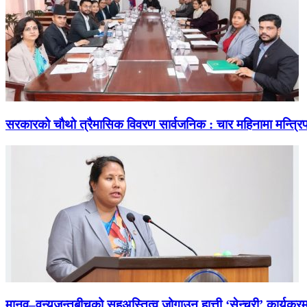
सरकारको चौथो त्रैमासिक विवरण सार्वजनिक : चार महिनामा मन्त्रि
मानव–वन्यजन्तुबीचको सहअस्तित्व जोगाउन हात्ती ‘सेन्चुरी’ कार्यक्रम