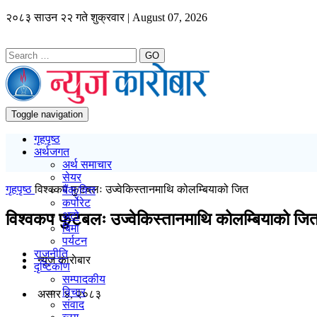
२०८३ साउन २२ गते शुक्रवार | August 07, 2026
GO
Toggle navigation
गृहपृष्ठ
अर्थजगत
अर्थ समाचार
सेयर
गृहपृष्ठ
विश्वकप फुटबलः उज्वेकिस्तानमाथि कोलम्बियाको जित
बैंक/वित्त
कर्पोरेट
अटो
विश्वकप फुटबलः उज्वेकिस्तानमाथि कोलम्बियाको जि
बिमा
पर्यटन
राजनीति
न्यूज काराेबार
दृष्टिकोण
सम्पादकीय
विचार
असार ४, २०८३
संवाद