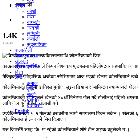
ब्लग
काठमाडाैं
प्रदेश
कोशी
मधेश
बागमती
गण्डकी
लुम्बिनी
1.4K
कर्णाली
Shares
सुदूरपश्चिम
कला/शैली
शिक्षा/स्वास्थ्य
खेलकुद
काठमाडौँ । कोलम्बियाले फिफा विश्वकप फुटबलमा पहिलोपटक सहभागिता जनाएक
सूचना/प्रविधि
विश्व
मेक्सिकोको ऐतिहासिक अज्टेका स्टेडियममा आज भएको खेलमा कोलम्बियाले उज्व
अन्य
समाज
कोलम्बियाको जितमा डानिएल मुनोज, लुइस डियाज र जामिन्टन क्याम्पाजले गोल ग
कृषि
ऊर्जा
कोलम्बियाका डानिएलले खेलको ४०औँ मिनेटमा गोल गर्दै टोलीलाई पहिलो अग्रता
पूर्वाधार
लागि गोल गर्ने पहिलो खेलाडी बने ।
वातावरण
English
उज्वेकिस्तानको १–१ गोलको बराबरीमा लामो समयसम्म टिक्न सकेन । खेलको ६५ 
कोलम्बियालाई ३–१ को जित दिलाए ।
यस जितसँगै समूह ‘के’ मा रहेको कोलम्बियाले शीर्ष तीन अङ्क बटुलेको छ ।