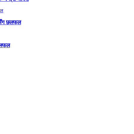
ुसँग छलफल
े छलफल