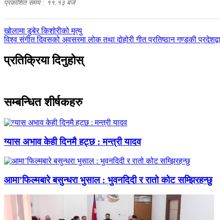
प्रकाशित समय : ११:१३ बजे
पछिल्लाे
खोलामा डुबेर किशोरीको मृत्यु
-
अघिल्लाे
विश्व संगीत दिवसको अवसरमा लोक तथा दोहोरी गीत प्रतिष्ठान गण्डकी प्रदेशद्व
-
प्रतिक्रिया दिनुहोस्
सम्बन्धित शीर्षकहरु
ग्यास अभाव केही दिनमै हट्छ : मन्त्री यादव
आमा’फिल्मबारे बसुन्धरा भुसाल : भुवनदिदी र रातो कोट सम्झिरहन्छु