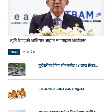
सुकी रिहाइको आसियान आह्वान म्यान्माद्वारा अस्वीकार
ताजा
लाेकप्रिय
गुह्येश्वरीमा दैनिक तीन करोड २४ लाख लिटर...
एक करोड ९४ लाख राजस्व सङ्कलन