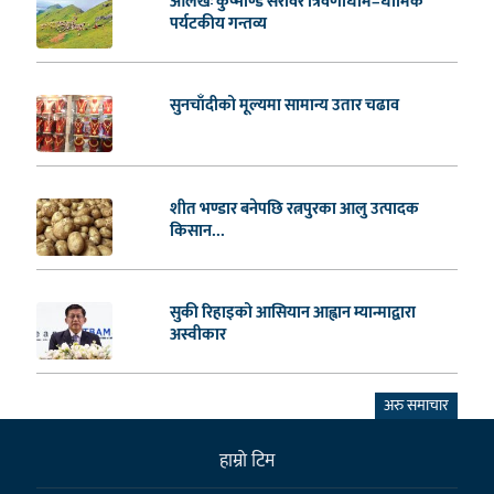
आलेखः कुष्माण्ड सरोवर त्रिवेणीधाम–धार्मिक
पर्यटकीय गन्तव्य
सुनचाँदीको मूल्यमा सामान्य उतार चढाव
शीत भण्डार बनेपछि रत्नपुरका आलु उत्पादक
किसान...
सुकी रिहाइको आसियान आह्वान म्यान्माद्वारा
अस्वीकार
अरु समाचार
हाम्राे टिम