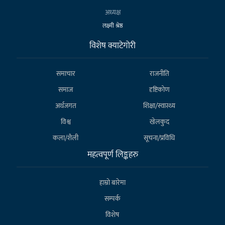
अध्यक्ष
लक्ष्मी श्रेष्ठ
विशेष क्याटेगाेरी
समाचार
राजनीति
समाज
दृष्टिकोण
अर्थजगत
शिक्षा/स्वास्थ्य
विश्व
खेलकुद
कला/शैली
सूचना/प्रविधि
महत्वपूर्ण लिङ्कहरु
हाम्राे बारेमा
सम्पर्क
विशेष