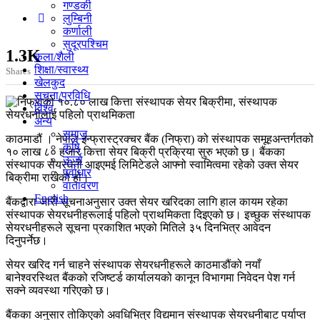
गण्डकी
लुम्बिनी
कर्णाली
सुदूरपश्चिम
1.3K
कला/शैली
शिक्षा/स्वास्थ्य
Shares
खेलकुद
सूचना/प्रविधि
विश्व
अन्य
समाज
काठमाडौं । नेपाल इन्फ्रास्ट्रक्चर बैंक (निफ्रा) को संस्थापक समूहअन्तर्गतको
कृषि
१० लाख ८० हजार कित्ता सेयर बिक्री प्रक्रिया सुरु भएको छ। बैंकका
ऊर्जा
संस्थापक सेयरधनी आइएमई लिमिटेडले आफ्नो स्वामित्वमा रहेको उक्त सेयर
पूर्वाधार
बिक्रीमा राखेको हो।
वातावरण
English
बैंकद्वारा जारी सूचनाअनुसार उक्त सेयर खरिदका लागि हाल कायम रहेका
संस्थापक सेयरधनीहरूलाई पहिलो प्राथमिकता दिइएको छ। इच्छुक संस्थापक
सेयरधनीहरूले सूचना प्रकाशित भएको मितिले ३५ दिनभित्र आवेदन
दिनुपर्नेछ।
सेयर खरिद गर्न चाहने संस्थापक सेयरधनीहरूले काठमाडौंको नयाँ
बानेश्वरस्थित बैंकको रजिष्टर्ड कार्यालयको कानून विभागमा निवेदन पेश गर्न
सक्ने व्यवस्था गरिएको छ।
बैंकका अनुसार तोकिएको अवधिभित्र विद्यमान संस्थापक सेयरधनीबाट पर्याप्त