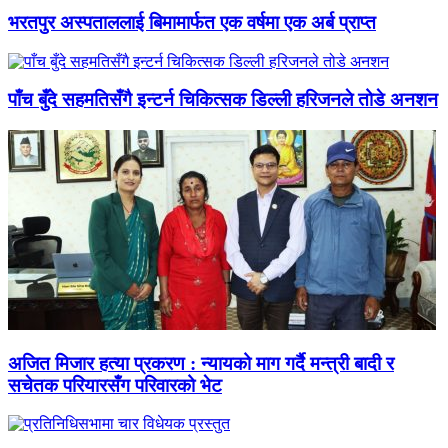
भरतपुर अस्पताललाई बिमामार्फत एक वर्षमा एक अर्ब प्राप्त
पाँच बुँदे सहमतिसँगै इन्टर्न चिकित्सक डिल्ली हरिजनले तोडे अनशन
अजित मिजार हत्या प्रकरण : न्यायको माग गर्दै मन्त्री बादी र
सचेतक परियारसँग परिवारको भेट