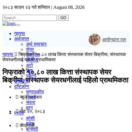
२०८३ साउन २३ गते शनिवार | August 08, 2026
GO
Toggle
navigation
गृहपृष्ठ
अर्थजगत
आयोगद्वारा एलपी ग
अर्थ समाचार
सेयर
गृहपृष्ठ
निफ्राको १०.८० लाख कित्ता संस्थापक सेयर बिक्रीमा, संस्थापक
बैंक/वित्त
सेयरधनीलाई पहिलो प्राथमिकता
कर्पोरेट
अटो
बिमा
निफ्राको १०.८० लाख कित्ता संस्थापक सेयर
पर्यटन
बिक्रीमा, संस्थापक सेयरधनीलाई पहिलो प्राथमिकता
राजनीति
दृष्टिकोण
सम्पादकीय
न्यूज काराेबार
विचार
संवाद
ब्लग
जेठ २०, २०८३
प्रदेश
कोशी
मधेश
काठमाडाैं
बागमती