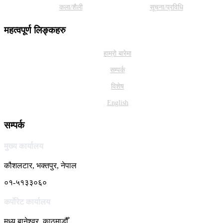
कला/शैली
सूचना/प्रविधि
महत्वपूर्ण लिङ्कहरु
हाम्राे बारेमा
सम्पर्क
विशेष
English
सम्पर्क
मुख्य कार्यालय
कौशलटार, भक्तपुर, नेपाल
०१-५१३३०६०
कर्पाेरेट कार्यालय
मध्य बानेश्वर, काठमाडौँ