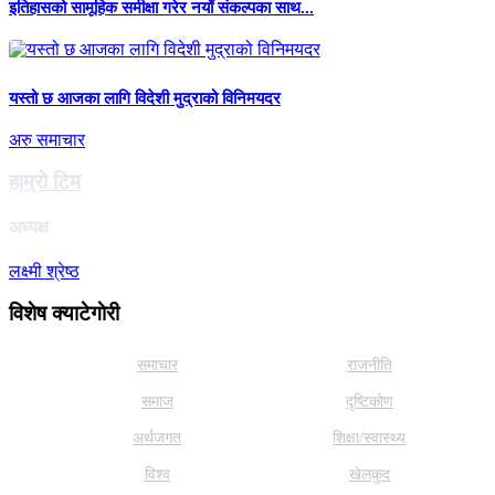
इतिहासको सामूहिक समीक्षा गरेर नयाँ संकल्पका साथ...
यस्तो छ आजका लागि विदेशी मुद्राको विनिमयदर
अरु समाचार
हाम्राे टिम
अध्यक्ष
लक्ष्मी श्रेष्ठ
विशेष क्याटेगाेरी
समाचार
राजनीति
समाज
दृष्टिकोण
अर्थजगत
शिक्षा/स्वास्थ्य
विश्व
खेलकुद