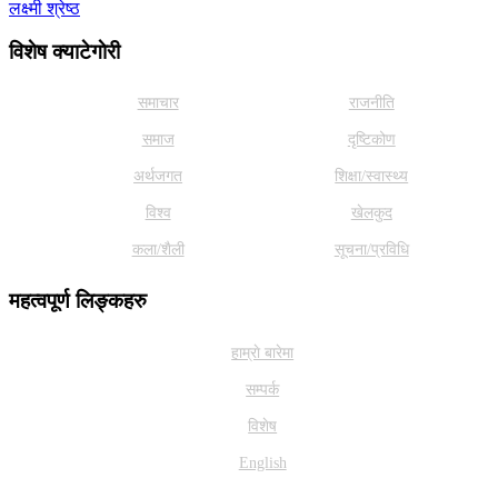
लक्ष्मी श्रेष्ठ
विशेष क्याटेगाेरी
समाचार
राजनीति
समाज
दृष्टिकोण
अर्थजगत
शिक्षा/स्वास्थ्य
विश्व
खेलकुद
कला/शैली
सूचना/प्रविधि
महत्वपूर्ण लिङ्कहरु
हाम्राे बारेमा
सम्पर्क
विशेष
English