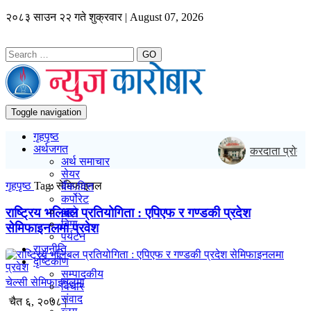
२०८३ साउन २२ गते शुक्रवार | August 07, 2026
GO
Toggle navigation
गृहपृष्ठ
अर्थजगत
करदाता प्रोत्स
अर्थ समाचार
सेयर
गृहपृष्ठ
Tag:
सेमिफाइनल
बैंक/वित्त
कर्पोरेट
राष्ट्रिय भलिबल प्रतियोगिता : एपिएफ र गण्डकी प्रदेश
अटो
बिमा
सेमिफाइनलमा प्रवेश
पर्यटन
राजनीति
दृष्टिकोण
सम्पादकीय
चेल्सी सेमिफाइनलमा
विचार
संवाद
चैत ६, २०७८ |