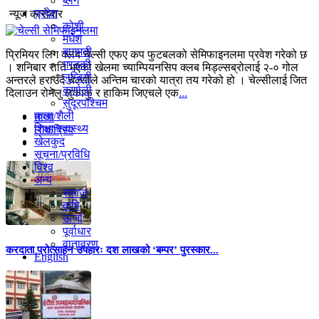
ब्लग
प्रदेश
न्यूज काराेबार
कोशी
मधेश
बागमती
प्रिमियर लिग क्लब चेल्सी एफए कप फुटबलको सेमिफाइनलमा प्रवेश गरेको छ
गण्डकी
। शनिबार राति भएको खेलमा च्याम्पियनसिप क्लब मिड्ल्सब्रोलाई २-० गोल
लुम्बिनी
अन्तरले हराउँदै चेल्सीले अन्तिम चारको यात्रा तय गरेको हो । चेल्सीलाई जित
कर्णाली
दिलाउन रोमेलु लुकाकु र हाकिम जिएचले एक
...
सुदूरपश्चिम
कला/शैली
ताजा
शिक्षा/स्वास्थ्य
लाेकप्रिय
खेलकुद
सूचना/प्रविधि
विश्व
अन्य
समाज
कृषि
ऊर्जा
पूर्वाधार
वातावरण
करदाता प्रोत्साहन उपहारः दश लाखको ‘बम्पर’ पुरस्कार...
English