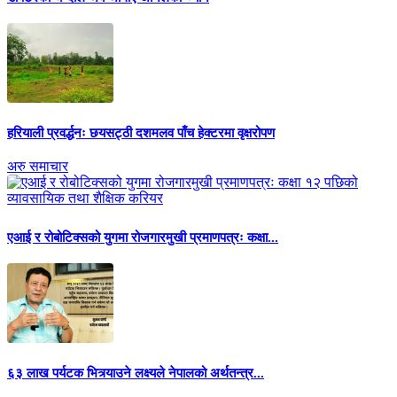
हरियाली प्रवर्द्धनः छयसट्ठी दशमलव पाँच हेक्टरमा वृक्षरोपण
अरु समाचार
एआई र रोबोटिक्सको युगमा रोजगारमुखी प्रमाणपत्रः कक्षा...
६३ लाख पर्यटक भित्र्याउने लक्ष्यले नेपालको अर्थतन्त्र...