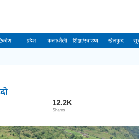
ष्टिकोण
प्रदेश
कला/शैली
शिक्षा/स्वास्थ्य
खेलकुद
सू
्दो
12.2K
Shares