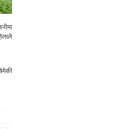
ानीमा
िलाले
छिमेकी