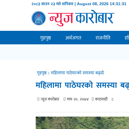
२०८३ साउन २३ गते शनिवार | August 08, 2026
14:31:32
गृहपृष्ठ
अर्थजगत
राजनीति
दृ
गृहपृष्ठ
महिलामा पाठेघरको समस्या बढ्दो
महिलामा पाठेघरको समस्या बढ
न्यूज काराेबार
माघ २०, २०७४
काठमाडाैं