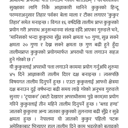
आधारमा अपराधी पत्ता लगाउने गरेको बताउँछन् । घरपरिवारको
सुरक्षाका लागि निकै आज्ञाकारी मानिने कुकुरको हिन्दू
परम्पराअनुसार तिहार पर्वका बेला माला र टीका लगाएर ‘कुकुर
तिहार’ समेत मनाइन्छ । विगत १६ वर्षदेखि तालीम प्राप्त कुकुरको
प्रयोग गरी अपराध अनुसन्धानमा संलग्न रहँदै आएका गुरुङले भने,
‘मानिसको भन्दा कुकुरमा सुँघ्न सक्ने क्षमता ५० गुणा, सुन्न सक्ने
क्षमता २० गुणा र देख्न सक्ने क्षमता छ गुण बढी हुने हुँदा
तालीमप्राप्त कुकुरको प्रयोगमार्फत अपराधी पत्ता लगाउन सहज
हुने गरेको छ ।’
यी कुकुरलाई अपराधी पत्ता लगाउने काममा प्रयोग गर्नुअघि शुरुमा
४५ दिने आज्ञाकारी तालीम दिएर दक्ष बनाइन्छ । त्यसपछि
विषयगत तालीम दिनुपर्ने हुन्छ । एउटा कुकुरलाई आफ्नो क्षेत्रमा
दक्ष बनाउन दुई वर्षभन्दा बढी समय लाग्ने गरेको अनुभव गुरुङले
सुनाए । ‘ट्र्याकर’ (बाटो देखाएर अपराधीसम्म पुग्ने काम)मा प्रयोग
गरिने कुकुरलाई तीन महिने तालीम दिनुपर्ने हुन्छ । ‘ब्लड हण्ड’
जातको कुकुरमा अन्य जातका कुकुरको तुलनामा बढी सुँघ्ने र सुन्ने
क्षमता हुन्छ । नेपालमा यो जातको कुकुर पहिलो पटक
अमेरिकाबाट भित्र्याएर हाल तालीम दिने काम भइरहेको बताइको