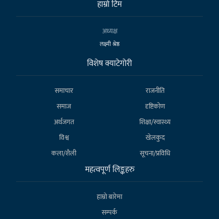
हाम्राे टिम
अध्यक्ष
लक्ष्मी श्रेष्ठ
विशेष क्याटेगाेरी
समाचार
राजनीति
समाज
दृष्टिकोण
अर्थजगत
शिक्षा/स्वास्थ्य
विश्व
खेलकुद
कला/शैली
सूचना/प्रविधि
महत्वपूर्ण लिङ्कहरु
हाम्राे बारेमा
सम्पर्क