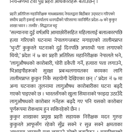
नियन्त्रणमा टेवा पुग्ने प्रहरी अधिकारीहरू बताउँछन् ।
प्रहरी अतिरिक्त महानिरीक्षक माधबप्रसाद नेपालद्वारा बिहीबार उद्घाटन गरिएको
संघीय प्रहरी इकाई कार्यालय धनगढीको परिसरमा नवनिर्मित प्रदेश–७ को कुकुर
शाखा भवन । तस्वीर : सिद्धराज भट्ट
‘सल्यानमा दुई वर्षअघि आमाछोरीसहित महिलालाई बलात्कारपछि
हत्या गरिएको घटनामा नेपालगन्जबाट मगाइएको तालीमप्राप्त
‘भुन्टी’ कुकुरले घटनाको दुई दिनपछि अपराधी पत्ता लगाएको
थियो,’ प्रदेश नं ७ का प्रहरी अतिरिक्त महानिरीक्षक नेपालले भने,
‘लागूऔषधको कारोबारी, चोरी डकैती गर्ने, हत्यारा पत्ता लगाउने,
भिआइपीहरूको सुरक्षा प्रबन्धलगायतका कामका लागि
तालीमप्राप्त कुकुर निकै सहयोगी देखिएका छन् ।’ प्रदेश नं ७ मा
अन्य घटनाका तुलनामा लागुऔषध कारोबारीका घटना बढ्दै
गएको पाइएको छ । भारतसँगको खुला सिमानाको फाइदा उठाउँदै
लागुऔषधको कारोबार गर्नेहरू बढ्दै गए पनि यसको कारोबार
पूर्णरूपमा रोकथाम हुन सकिरहेको छैन ।
कुकुर शाखाका प्रमुख प्रहरी सहायक निरीक्षक मदन गुरुङ
कुकुरले आफूसँग रहेको सुँघ्न सक्ने र सुन्न सक्ने क्षमताका