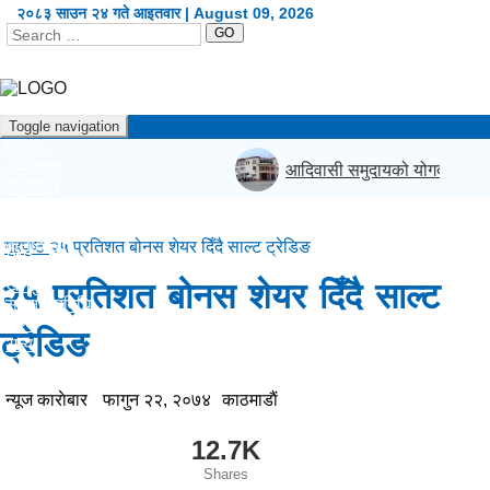
२०८३ साउन २४ गते आइतवार | August 09, 2026
GO
Toggle navigation
गृहपृष्ठ
अर्थजगत
आदिवासी समुदायको योगदानलाई राष्ट
राजनीति
दृष्टिकोण
प्रदेश
कला/शैली
गृहपृष्ठ
२५ प्रतिशत बोनस शेयर दिँदै साल्ट ट्रेडिङ
शिक्षा/स्वास्थ्य
खेलकुद
२५ प्रतिशत बोनस शेयर दिँदै साल्ट
सूचना/प्रविधि
विश्व
ट्रेडिङ
अन्य
English
न्यूज काराेबार
फागुन २२, २०७४
काठमाडाैं
12.7K
Shares