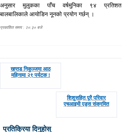
अनुसार मुलुकका पाँच वर्षमुनिका ९४ प्रतिशत
बालबालिकाले आयोडिन नूनको प्रयोग गर्छन् ।
प्रकाशित समय : २०:३० बजे
पछिल्लाे
खप्तड निकुञ्जमा आठ
-
महिनामा २९ पर्यटक !
अघिल्लाे
शिशुसहित पूरै परिवार
-
एचआइभी एड्स संक्रमित
प्रतिक्रिया दिनुहोस्