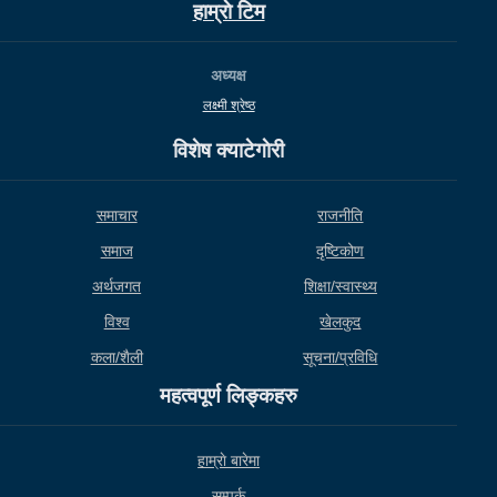
हाम्राे टिम
अध्यक्ष
लक्ष्मी श्रेष्ठ
विशेष क्याटेगाेरी
समाचार
राजनीति
समाज
दृष्टिकोण
अर्थजगत
शिक्षा/स्वास्थ्य
विश्व
खेलकुद
कला/शैली
सूचना/प्रविधि
महत्वपूर्ण लिङ्कहरु
हाम्राे बारेमा
सम्पर्क