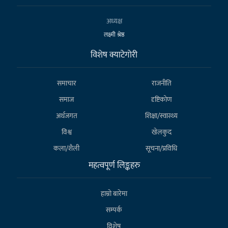
अध्यक्ष
लक्ष्मी श्रेष्ठ
विशेष क्याटेगाेरी
समाचार
राजनीति
समाज
दृष्टिकोण
अर्थजगत
शिक्षा/स्वास्थ्य
विश्व
खेलकुद
कला/शैली
सूचना/प्रविधि
महत्वपूर्ण लिङ्कहरु
हाम्राे बारेमा
सम्पर्क
विशेष