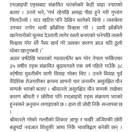
एचआइभी एड्सबाट संक्रमित भएकोबारे केही थाहा नपाएको
बताए । उनले भने, ‘गर्भ रहेपछि असह्य पीडा हुने गरी गुप्तांग
चिलाउँथ्यो । घाउ खटिरा पनि देखिन थालेको थियो । त्यसबेला
उपचार नगरेर धामी झाँक्रीमा विश्वास गरें । धामी झाँक्रीले
खानेपानीको मूलमा देउराली लागेर यस्तो बनाएको भनेपछि त्यसमै
विश्वास गरेर धेरै पैसा खर्च गरें जसका कारण आज यति ठूलो
धोका खानुप¥यो ।’
अठार वर्षदेखि भारतको गडवालतिर श्रम गरेर नेपाल फर्किएका
३५ वर्षीय एड्स संक्रमित बुढामगरले एक वर्ष पहिले गाउँकै ३८
वर्र्षीया युवतीसँग मागी विवाह गरेका थिए । उनले विवाह पूर्व
वैदेशिक रोजगारीका क्रममा आफ्नो चार जनासँग असुरक्षित यौन
सम्पर्क भएको बताए । श्रीमानले असुरक्षित यौन सम्पर्क राखेका
कारण श्रीमती र छोरीमा पनि एचआइभी एड्स संक्रमण भएको
हुनसक्ने अनुमान लगाइएको छ । हाल यो जोडी निकै सन्तापमा छ
।
श्रीमानले गरेको गल्तीको शिकार आफू र भर्खरै जन्मिएकी छोरी
बन्नुपर्दा नवजात शिशुकी आमा निकै भावविह्वल बनेकी छन् ।