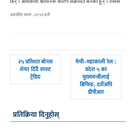
छन् । अधिकाँश श्रीमानकै कारण संक्रमित बनेका हुन् । रासस
प्रकाशित समय : २०:५१ बजे
पछिल्लाे
अघिल्लाे
२५ प्रतिशत बोनस
मेची–महाकाली रेल :
-
-
शेयर दिँदै साल्ट
प्रदेश ५ का
ट्रेडिङ
मुख्यमन्त्रीलाई
ब्रिफिङ, दशैंअघि
डीपीआर
प्रतिक्रिया दिनुहोस्