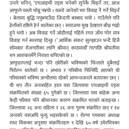
उनले भनिन्, ‘एचआइभी एड्स भनेको सुनेकै थिइनँ तर, आज
आफूले यस्तो भोग्नु प¥यो । यस्तो जानेको भए विवाह नै गर्ने थिइनँ
। बेलामा बुद्धि नपु¥याउँदा जिन्दगी बरबाद भयो । गाउँलेले पनि
हेलाँको दृष्टिले हेर्न थालेका छन् । समाजमा मुख देखाएर बाँच्न गाह्रो
हुने भयो । अब विवाह गर्ने जोडीलाई पहिले रगत जाँच गरेर मात्र
विवाह गर्न सल्लाह दिन्छु ।’ आर्थिक संकट सुल्झाउन भन्दै हिजै
सोमबार रोजगारीका लागि श्रीमान् काठमाडौँ गएपछि श्रीमतीमा
थप आशंकासँगै निराशा थपिएको छ ।
आफूहरुलाई भन्दा पनि छोरीको भविष्यको चिन्ताले दुबैलाई
पिरोल्न थालेको छ । अभाव र गरिबीमा पिल्सिँदै आएको यो
परिवारको भविष्य अन्यौलमा रहेको आफन्तजनले बताएका छन् ।
यी थप तीन जनासहित हाल यस जिल्लामा एचआइभी एड्स
संक्रमितको संख्या ६५ पुगेको छ । जिल्लामा यस बाहेक अन्य
केही परिवार पनि श्रीमानका कारण संक्रमित भएको बताइन्छ ।
जिल्लामा २६ जना महिला र २६ जना पुरुष संक्रमित छन् र १४
जनाको यसअघि मृत्यु भइसकेको छ । रोल्पा प्लसका अध्यक्ष
राधा विकका अनुसार संक्रमितहरु ९ देखि ६० वर्ष उमेरभित्रका