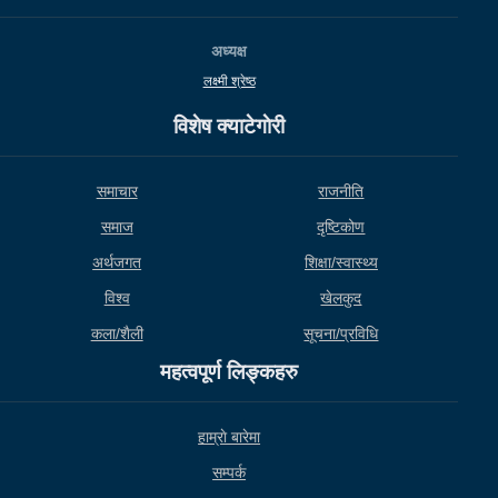
अध्यक्ष
लक्ष्मी श्रेष्ठ
विशेष क्याटेगाेरी
समाचार
राजनीति
समाज
दृष्टिकोण
अर्थजगत
शिक्षा/स्वास्थ्य
विश्व
खेलकुद
कला/शैली
सूचना/प्रविधि
महत्वपूर्ण लिङ्कहरु
हाम्राे बारेमा
सम्पर्क