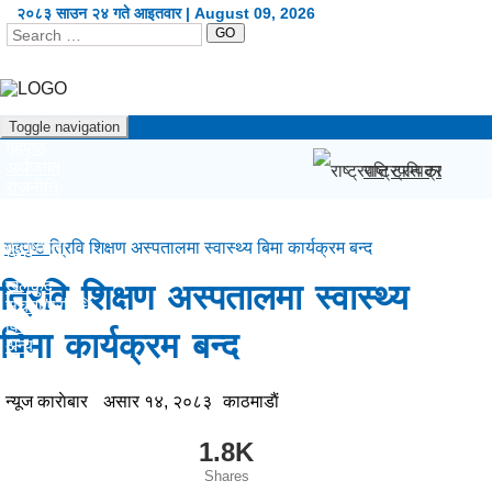
२०८३ साउन २४ गते आइतवार | August 09, 2026
GO
Toggle navigation
गृहपृष्ठ
अर्थजगत
राष्ट्रपति ट्रम्पका पू
राजनीति
दृष्टिकोण
प्रदेश
कला/शैली
गृहपृष्ठ
त्रिवि शिक्षण अस्पतालमा स्वास्थ्य बिमा कार्यक्रम बन्द
शिक्षा/स्वास्थ्य
खेलकुद
त्रिवि शिक्षण अस्पतालमा स्वास्थ्य
सूचना/प्रविधि
विश्व
बिमा कार्यक्रम बन्द
अन्य
English
न्यूज काराेबार
असार १४, २०८३
काठमाडाैं
1.8K
Shares