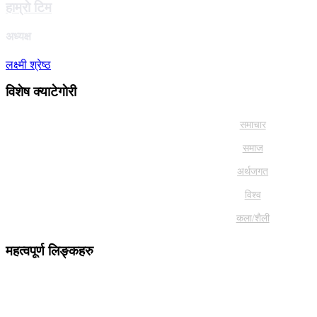
हाम्राे टिम
अध्यक्ष
लक्ष्मी श्रेष्ठ
विशेष क्याटेगाेरी
समाचार
समाज
अर्थजगत
विश्व
कला/शैली
महत्वपूर्ण लिङ्कहरु