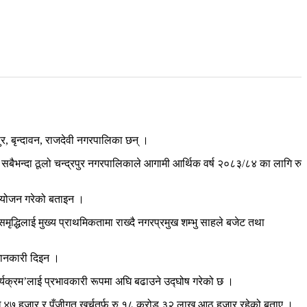
पुर, बृन्दावन, राजदेवी नगरपालिका छन् ।
सबैभन्दा ठूलो चन्द्रपुर नगरपालिकाले आगामी आर्थिक वर्ष २०८३/८४ का लागि रु
ियोजन गरेको बताइन ।
िलाई मुख्य प्राथमिकतामा राख्दै नगरप्रमुख शम्भु साहले बजेट तथा
जानकारी दिइन ।
ार्यक्रम’लाई प्रभावकारी रूपमा अघि बढाउने उद्घोष गरेको छ ।
४७ हजार र पुँजीगत खर्चतर्फ रु १८ करोड ३२ लाख आठ हजार रहेको बताए ।