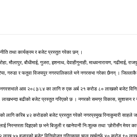
ति तथा कार्यक्रम र बजेट प्रस्तुत गरेका छन् ।
 परोहा, मौलापुर, बौधीमाई, गुजरा, इशनाथ, देवाहीगुनाही, माधवनारायण, गढीमाई, राज
िया, गरुडा र फतुवा विजयपुर नगरपालिकाले भने नगरसभा गरेका छैनन् । जिल्लाकै 
औँ नगरसभाले आव २०८३/८४ का लागि रु एक अर्ब २१ करोड ८० लाखको बजेट विन
न्दा बढीको बजेट प्रस्तुत गरिएको छ । नगरको समग्र विकास, सुशासन र समृद्ध
ो लागि करिब ४२ करोडको बजेट प्रस्तुत गरेको नगरप्रमुख रिनाकुमारी साहले 
लाई निरन्तरता दिइएको छ भने बिजुली र खानेपानी निःशुल्क तथा ‘छोरीसँग मेयर क
 लाख ५५ हजारको बजेट विनियोजन गरिएकामा चालु खर्चतर्फ ४० करोड ९० लाख 