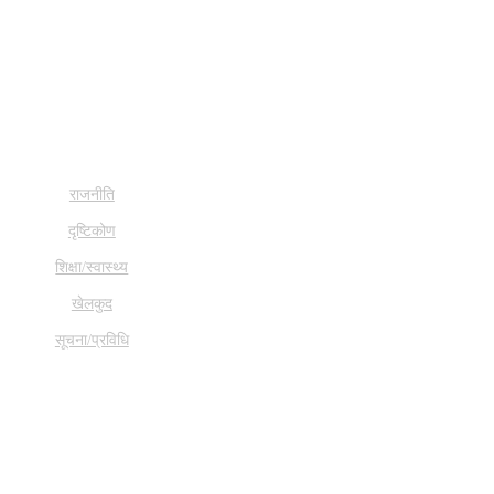
राजनीति
दृष्टिकोण
शिक्षा/स्वास्थ्य
खेलकुद
सूचना/प्रविधि