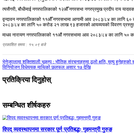
त्यसैगरी, बौधीमाई नगरपालिकाको १२औँ नगरसभा नगरप्रमुख प्रदीप राय यादवको
वृन्दावन नगरपालिकाको ११औँ नगरसभामा आगामी आव २०८३/८४ का लागि ६० कर
२०८३/८४ का लागि ५० करोड २१ लाख ९३ हजारको आयव्ययको विवरण प्रस्तुत
माधव नारायण नगरपालिकाको ११औं नगरसभामा आव २०८३/८४ का लागि ५० करोड
प्रकाशित समय : १५:०९ बजे
पछिल्लाे
भेनेजुएलामा शक्तिशाली भूकम्प : भौतिक संरचनाहरुमा ठूलो क्षति, मृत्यु हुनेहरुको 
-
अघिल्लाे
विनियोजन विधेययक माथिको छलफल असार १७ देखि
-
प्रतिक्रिया दिनुहोस्
सम्बन्धित शीर्षकहरु
विपद् व्यवस्थापनमा सरकार पूर्ण प्रतिबद्धः गृहमन्त्री गुरुङ