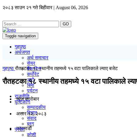
२०८३ साउन २१ गते बिहीवार | August 06, 2026
GO
Toggle navigation
गृहपृष्ठ
अर्थजगत
अर्थ समाचार
सेयर
गृहपृष्ठ
रौतहटका १८ स्थानीय तहमध्ये १५ वटा पालिकाले ल्याए बजेट
बैंक/वित्त
कर्पोरेट
अटो
रौतहटका १८ स्थानीय तहमध्ये १५ वटा पालिकाले ल्या
बिमा
पर्यटन
राजनीति
न्यूज काराेबार
दृष्टिकोण
सम्पादकीय
विचार
असार १२, २०८३
संवाद
ब्लग
काठमाडाैं
प्रदेश
कोशी