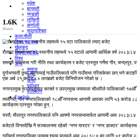
मधेश
बागमती
गण्डकी
लुम्बिनी
1.6K
कर्णाली
Shares
सुदूरपश्चिम
कला/शैली
शिक्षा/स्वास्थ्य
खेलकुद
रौतहट जिल्लाका १८ स्थानीय तहमध्ये १५ वटाले आगामी आर्थिक वर्ष २०८३/८४ नी
सूचना/प्रविधि
विश्व
समयमै नगरसभा गरी नीति तथा कार्यक्रम र बजेट प्रस्तुत गर्नेमा गौर, चन्द्रपुर,
अन्य
समाज
दुर्गाभगवती तथा यमुनामाई गाउँपालिकाले पनि गाउँसभा गरिसकेका छन् भने कटहर
कृषि
एक अर्ब २१ करोड ८० लाखको बजेट विनियोजन गरेको छ ।
ऊर्जा
पूर्वाधार
नगरप्रमुख सञ्जयकुमार काफ्ले र उपप्रमुख जयमाला चौधरीले पालिकाको १७
वातावरण
English
त्यसैगरी, गौर नगरपालिकाको १८औँ नगरसभा आगामी आवका लागि ५३ करोड ८८ लाखभ
कार्यक्रम प्रस्तुत गरेका हुन् ।
यस्तै, मौलापुर नगरपालिकाले पनि आफ्नो नगरसभामार्फत आगामी आव २०८३/८४ क
बजेटले विगतदेखि नै सञ्चालनमा रहेको ‘नगर मास्टर’ र ‘नगर डाक्टर’ कार्यक्रम
गढीमाई नगरपालिका प्रमुख श्याम यादवले आव २०८३/८४ का लागि ५९ करोड २२