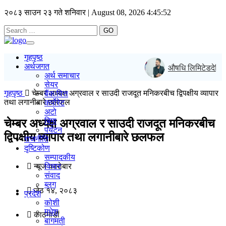
२०८३ साउन २३ गते शनिवार | August 08, 2026
4:45:53
GO
Toggle
navigation
गृहपृष्ठ
अर्थजगत
औषधि लिमिटेडदेखि नेप
अर्थ समाचार
सेयर
गृहपृष्ठ
चेम्बर अध्यक्ष अग्रवाल र साउदी राजदूत मनिकरबीच द्विपक्षीय व्यापार
बैंक/वित्त
तथा लगानीबारे छलफल
कर्पोरेट
अटो
बिमा
चेम्बर अध्यक्ष अग्रवाल र साउदी राजदूत मनिकरबीच
पर्यटन
द्विपक्षीय व्यापार तथा लगानीबारे छलफल
राजनीति
दृष्टिकोण
सम्पादकीय
न्यूज काराेबार
विचार
संवाद
ब्लग
जेठ १४, २०८३
प्रदेश
कोशी
मधेश
काठमाडाैं
बागमती