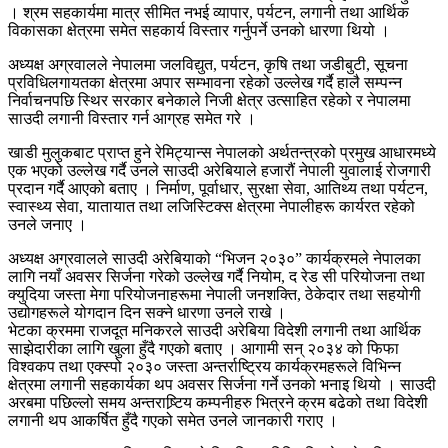
। श्रम सहकार्यमा मात्र सीमित नभई व्यापार, पर्यटन, लगानी तथा आर्थिक
विकासका क्षेत्रमा समेत सहकार्य विस्तार गर्नुपर्ने उनको धारणा थियो ।
अध्यक्ष अग्रवालले नेपालमा जलविद्युत, पर्यटन, कृषि तथा जडीबुटी, सूचना
प्रविधिलगायतका क्षेत्रमा अपार सम्भावना रहेको उल्लेख गर्दै हालै सम्पन्न
निर्वाचनपछि स्थिर सरकार बनेकाले निजी क्षेत्र उत्साहित रहेको र नेपालमा
साउदी लगानी विस्तार गर्न आग्रह समेत गरे ।
खाडी मुलुकबाट प्राप्त हुने रेमिट्यान्स नेपालको अर्थतन्त्रको प्रमुख आधारमध्ये
एक भएको उल्लेख गर्दै उनले साउदी अरेबियाले हजारौं नेपाली युवालाई रोजगारी
प्रदान गर्दै आएको बताए । निर्माण, पूर्वाधार, सुरक्षा सेवा, आतिथ्य तथा पर्यटन,
स्वास्थ्य सेवा, यातायात तथा लजिस्टिक्स क्षेत्रमा नेपालीहरू कार्यरत रहेको
उनले जनाए ।
अध्यक्ष अग्रवालले साउदी अरेबियाको “भिजन २०३०” कार्यक्रमले नेपालका
लागि नयाँ अवसर सिर्जना गरेको उल्लेख गर्दै नियोम, द रेड सी परियोजना तथा
क्युदिया जस्ता मेगा परियोजनाहरूमा नेपाली जनशक्ति, ठेकेदार तथा सहयोगी
उद्योगहरूले योगदान दिन सक्ने धारणा उनले राखे ।
भेटका क्रममा राजदूत मनिकरले साउदी अरेबिया विदेशी लगानी तथा आर्थिक
साझेदारीका लागि खुला हुँदै गएको बताए । आगामी सन् २०३४ को फिफा
विश्वकप तथा एक्स्पो २०३० जस्ता अन्तर्राष्ट्रिय कार्यक्रमहरूले विभिन्न
क्षेत्रमा लगानी सहकार्यका थप अवसर सिर्जना गर्ने उनको भनाइ थियो । साउदी
अरबमा पछिल्लो समय अन्तराष्र्टिय कम्पनीहरु भित्रने क्रम बढेको तथा विदेशी
लगानी थप आकर्षित हुँदै गएको समेत उनले जानकारी गराए ।