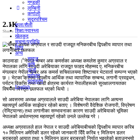
गण्डकी
लुम्बिनी
कर्णाली
सुदूरपश्चिम
2.1K
कला/शैली
शिक्षा/स्वास्थ्य
Shares
खेलकुद
सूचना/प्रविधि
विश्व
अन्य
समाज
काठमाडा । नेपाल चेम्बर अफ कमर्सका अध्यक्ष कमलेश कुमार अग्रवाल र
कृषि
नेपालका लागि साउदी अरेबियाका राजदूत फाहद मोहम्मद ए. मनिकरबीच
ऊर्जा
मंगलबार नेपाल चेम्बर अफ कमर्स सचिवालयमा शिष्टाचार भेटवार्ता सम्पन्न भएको
पूर्वाधार
छ । भेटका क्रममा द्विपक्षीय आर्थिक तथा व्यापारिक सम्बन्ध, लगानी प्रवद्र्धन,
वातावरण
पर्यटन विकास तथा खाडी क्षेत्रमा कार्यरत नेपालीहरूको सुरक्षालगायतका
English
विषयमा विस्तृत छलफल भएको थियो ।
सो अवसरमा अध्यक्ष अग्रवालले साउदी अरेबिया नेपालका लागि अत्यन्त
महत्वपूर्ण आर्थिक साझेदार रहेको बताए । विशेषगरी वैदेशिक रोजगारी, विप्रेषण
(रेमिट्यान्स) तथा लगानीका सम्भावनाका कारण साउदी अरेबियाको भूमिका
नेपालको अर्थतन्त्रमा महत्वपूर्ण रहेको उनले उल्लेख गरे ।
अध्यक्ष अग्रवालले हाल नेपाल र साउदी अरेबियाबीचको द्विपक्षीय व्यापार करिब
१० मिलियन अमेरिकी डलर रहेको जानकारी दिँदै करिब ९ मिलियन डलर
बराबरको आयात तथा १ मिलियन डलर बराबरको निर्यात भइरहेको बताउनुभयो