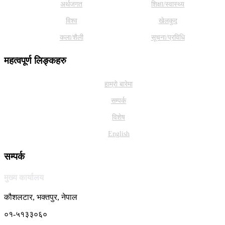
अर्थजगत
शिक्षा/स्वास्थ्य
विश्व
खेलकुद
कला/शैली
सूचना/प्रविधि
महत्वपूर्ण लिङ्कहरु
हाम्राे बारेमा
सम्पर्क
विशेष
English
सम्पर्क
मुख्य कार्यालय
कौशलटार, भक्तपुर, नेपाल
०१-५१३३०६०