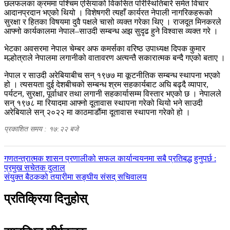
छलफलका क्रममा पश्चिम एसियाको विकसित परिस्थितिबारे समेत विचार
आदानप्रदान भएको थियो । विशेषगरी त्यहाँ कार्यरत नेपाली नागरिकहरूको
सुरक्षा र हितका विषयमा दुवै पक्षले चासो व्यक्त गरेका थिए । राजदूत मिनकरले
आफ्नो कार्यकालमा नेपाल–साउदी सम्बन्ध अझ सुदृढ हुने विश्वास व्यक्त गरे ।
भेटका अवसरमा नेपाल चेम्बर अफ कमर्सका वरिष्ठ उपाध्यक्ष दिपक कुमार
मल्होत्राले नेपालमा लगानीको वातावरण अत्यन्तै सकारात्मक बन्दै गएको बताए ।
नेपाल र साउदी अरेबियाबीच सन् १९७७ मा कूटनीतिक सम्बन्ध स्थापना भएको
हो । त्यसयता दुई देशबीचको सम्बन्ध श्रम सहकार्यबाट अघि बढ्दै व्यापार,
पर्यटन, सुरक्षा, पूर्वाधार तथा लगानी सहकार्यासम्म विस्तार भएको छ । नेपालले
सन् १९७८ मा रियादमा आफ्नो दूतावास स्थापना गरेको थियो भने साउदी
अरेबियाले सन् २०२२ मा काठमाडौंमा दूतावास स्थापना गरेको हो ।
प्रकाशित समय : १७:२२ बजे
पछिल्लाे
गणतन्त्रात्मक शासन प्रणालीको सफल कार्यान्वयनमा सबै प्रतिबद्ध हुनुपर्छ :
-
प्रमुख सचेतक दुलाल
अघिल्लाे
संयुक्त बैठकको तयारीमा सङ्घीय संसद् सचिवालय
-
प्रतिक्रिया दिनुहोस्