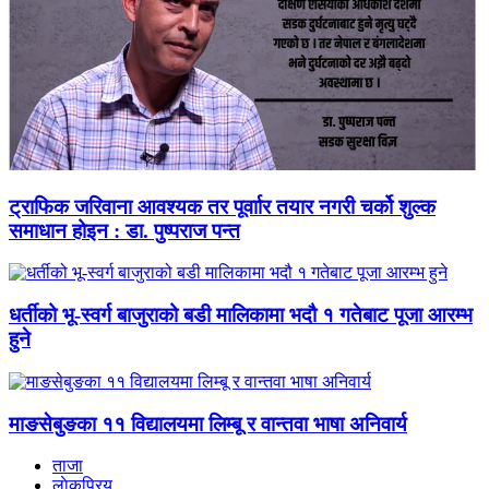
ट्राफिक जरिवाना आवश्यक तर पूर्वाार तयार नगरी चर्को शुल्क
समाधान होइन : डा. पुष्पराज पन्त
धर्तीको भू-स्वर्ग बाजुराको बडी मालिकामा भदौ १ गतेबाट पूजा आरम्भ
हुने
माङसेबुङका ११ विद्यालयमा लिम्बू र वान्तवा भाषा अनिवार्य
ताजा
लाेकप्रिय