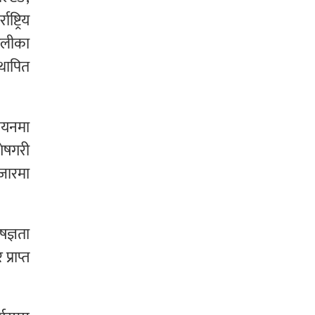
्ट्रिय
शैलीका
थापित
वयनमा
शेषगरी
जारमा
षज्ञता
प्राप्त