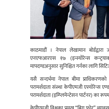
काठमाडौं । नेपाल लेखामान बोर्डद्वारा ज
एनएफआरएस १७ (इन्स्योरेन्स कन्ट्रयाक्ट्
मापदण्डअनुसार सुनिश्चित गर्नका लागि सिट
यसै सन्दर्भमा नेपाल बीमा प्राधिकरणको आ
परामर्शदाता संस्था केपीएमजी एस्योरेन्स
परामर्शदाता (इम्प्लिमेन्टेसन पार्टनर) का रूप
केपीएमजी विश्वका प्रमुख “बिग फोर” व्यावस