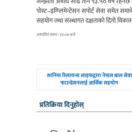
सम्झौता अवधि साढे तीन ९३.५० वर्ष रहनेछ ज
पोस्ट–इम्प्लिमेन्टेसन सपोर्ट सेवा समेत समा
सहयोग तथा संस्थागत दक्षताको दिगो विकास स
प्रकाशित समय : १३:०७ बजे
पछिल्लाे
सानिमा रिलायन्स लाइफद्वारा नेपाल बाल सेवा
-
फाउन्डेसनलाई आर्थिक सहयोग
प्रतिक्रिया दिनुहोस्