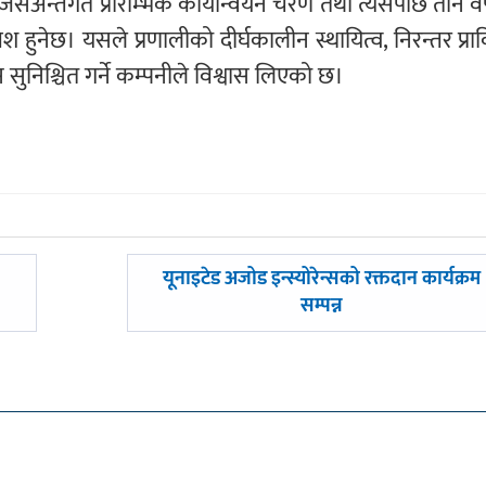
सअन्तर्गत प्रारम्भिक कार्यान्वयन चरण तथा त्यसपछि तीन वर
वेश हुनेछ। यसले प्रणालीको दीर्घकालीन स्थायित्व, निरन्तर प्र
ुनिश्चित गर्ने कम्पनीले विश्वास लिएको छ।
अघिल्लाे
यूनाइटेड अजोड इन्स्योरेन्सको रक्तदान कार्यक्रम
-
सम्पन्न