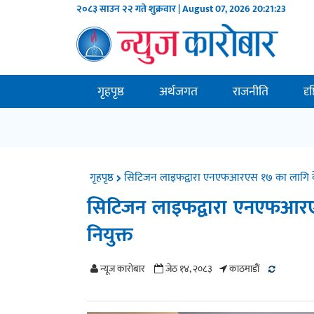
२०८३ साउन २२ गते शुक्रवार | August 07, 2026
20:21:24
गृहपृष्ठ
अर्थजगत
राजनीति
दृ
गृहपृष्ठ
सिटिजन लाइफद्वारा एनएफआरएस १७ का लागि केपी
सिटिजन लाइफद्वारा एनएफआरएस
नियुक्त
न्यूज काराेबार
जेठ १४, २०८३
काठमाडाैं