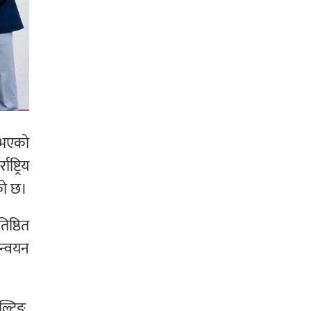
ू भएको
्ट्रिय
को छ।
िष्ठित
ान्वयन
ल्टिङ,