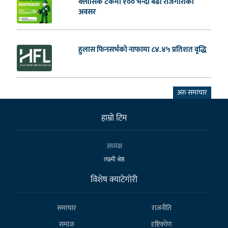
क्लासिक टेकमा १०० भन्दा बढी रोजगारीको
अवसर
हुलास फिनसर्भको नाफामा ८४.४५ प्रतिशत वृद्धि
अरु समाचार
हाम्राे टिम
अध्यक्ष
लक्ष्मी श्रेष्ठ
विशेष क्याटेगाेरी
समाचार
राजनीति
समाज
दृष्टिकोण