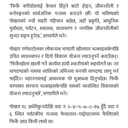
‘फिर्के करिडोरलाई केवल हिँड्ने बाटो होइन, जीवनशैली र
मनोरञ्जनको सार्वजनिक गन्तव्य बनाउने छौँ। यो भविष्यको
पोखराको नयाँ सहरी पहिचान बन्नेछ, जहाँ प्रकृति, आधुनिक
पूर्वाधार, पर्यटन, स्वास्थ्य, वातावरण र नागरिक जीवनशैलीको
सुन्दर सङ्गम हुनेछ,’ आचार्यले भने।
पोखरा गणेशटोलका लोकनाथ भण्डारी खोलाघर भत्काइसकेपछि
उचित व्यवस्थापन र दिगो विकास योजना ल्याउनुपर्ने बताउँछन्।
‘फिर्केखोला खाली गर्ने कार्यमा हामी स्थानीयको सहयोगनै छ। तर
मापदण्डको नाममा व्यक्तिको जमिनमा मनपरि मापदण्ड लागू गर्न
पाइँदैन। महानगरलाई आवश्यक परे मुआब्जा दिनुपर्दछ। फिर्के
वरपरका संरचना भत्काइसकेपछि यसको व्यवस्थित विकासको
योजना ल्याउनुपर्छ’, भण्डारीले भने।
पोखरा १८ अधेरिकुनादेखि वडा न २–४–५–७–८–१७ हुँदै वडा नं
६ स्थित पर्यटकीय गन्तव्य फेवाताल–गाईघाटसम्म फैलिएको
फिर्के आठ किमी लामो छ।