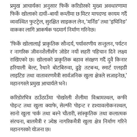
प्रमुख आचार्यका अनुसार फिर्के करिडोरको मुख्य अवधारणामा
फिर्के खोलाको दायाँ–बायाँ कम्तीमा छ मिटर मापदण्ड कायम गर्दै
व्यवस्थित फुटट्रेल, सुरक्षित साइकल लेन, ‘मर्निङ’ तथा ‘इभिनिङ’
वाकका लागि आकर्षक पदमार्ग निर्माण गरिनेछ।
‘फिर्के खोलालाई प्राकृतिक सौन्दर्य, पर्यावरणीय सन्तुलन, पर्यटन
र नागरिक जीवनशैलीसँग जोडेर नयाँ सहरी पहिचान दिने लक्ष्य
राखिएको छ। खोलाको प्राकृतिक बहाव संरक्षण गर्दै दुवै किनार
हरियाली बेल्ट, रैथाने बोटबिरुवा, ढुङ्गे तटबन्ध, स्मार्ट एलइडी
लाइटिङ तथा वातावरणमैत्री सार्वजनिक खुला क्षेत्रले सजाइनेछ,’
महानगरले प्रमुख आचार्यले भने।
करिडोरभित्र ठाउँठाउँमा पोखरेली शैलीमा विश्रामस्थल, कफी
पोइन्ट तथा खुला क्याफे, सेल्फी पोइन्ट र दृश्यावलोकनस्थल,
सानो खुला पार्क तथा बस्ने चौतारी, सांस्कृतिक तथा कलात्मक
संरचना, बालमैत्री र ज्येष्ठ नागरिकमैत्री खुला क्षेत्र निर्माण गरिने
महानगरको योजना छ।