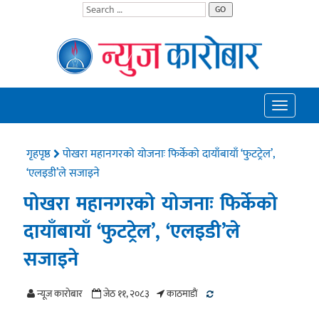
GO
Toggle
navigatio
गृहपृष्ठ
पोखरा महानगरको योजनाः फिर्केको दायाँबायाँ ‘फुटट्रेल’,
‘एलइडी’ले सजाइने
पोखरा महानगरको योजनाः फिर्केको
दायाँबायाँ ‘फुटट्रेल’, ‘एलइडी’ले
सजाइने
न्यूज काराेबार
जेठ ११, २०८३
काठमाडाैं