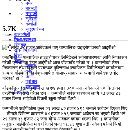
मधेश
बागमती
गण्डकी
लुम्बिनी
कर्णाली
5.7K
सुदूरपश्चिम
कला/शैली
Shares
शिक्षा/स्वास्थ्य
खेलकुद
सूचना/प्रविधि
विश्व
काठमाडौं । याम्वालिङ हाइड्रोपावर लिमिटेडले सर्वसाधारणका लागि निष्कासन
अन्य
गरेको प्राथमिक शेयर आईपीओ आज बाँडफाँड गरेको छ । कम्पनीको शेयर
समाज
निष्कासन तथा बिक्री प्रबन्धक मुक्तिनाथ क्यापिटल लिमिटेडको कार्यालयमा
कृषि
सम्पन्न बाँडफाँड कार्यक्रममार्फत गोलाप्रथाद्वारा भाग्यमानी आवेदक छनोट
ऊर्जा
गरिएको हो ।
पूर्वाधार
वातावरण
बाँडफाँडअनुसार कुल १ लाख ७४ हजार ३०० जना आवेदकले १० कित्ताका
English
दरले शेयर प्राप्त गरेका छन् । कम्पनीले सर्वसाधारणका लागि १७ लाख ४३
हजार कित्ता आईपीओ बिक्री खुला गरेको थियो ।
कम्पनीको आईपीओमा कुल २९ लाख ८२ हजार ४९८ जनाले आवेदन दिएका थिए
। तीमध्ये विभिन्न कारणले ४४ हजार ४१६ जनाको आवेदन रद्द भएको थियो भने
२९ लाख ३८ हजार ८२ जना योग्य आवेदक कायम भएका थिए । कम्पनीका
अनुसार आईपीओमा माग गरिएको भन्दा १८.६३ गुणा बढी आवेदन परेको थियो,
जसले लगानीकर्ताको उच्च आकर्षण देखाएको छ ।