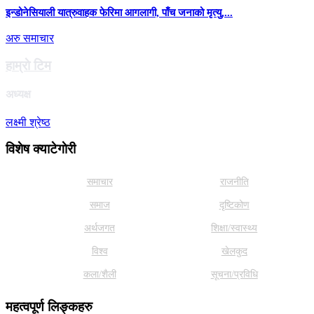
इन्डोनेसियाली यात्रुवाहक फेरिमा आगलागी, पाँच जनाको मृत्यु,...
अरु समाचार
हाम्राे टिम
अध्यक्ष
लक्ष्मी श्रेष्ठ
विशेष क्याटेगाेरी
समाचार
राजनीति
समाज
दृष्टिकोण
अर्थजगत
शिक्षा/स्वास्थ्य
विश्व
खेलकुद
कला/शैली
सूचना/प्रविधि
महत्वपूर्ण लिङ्कहरु