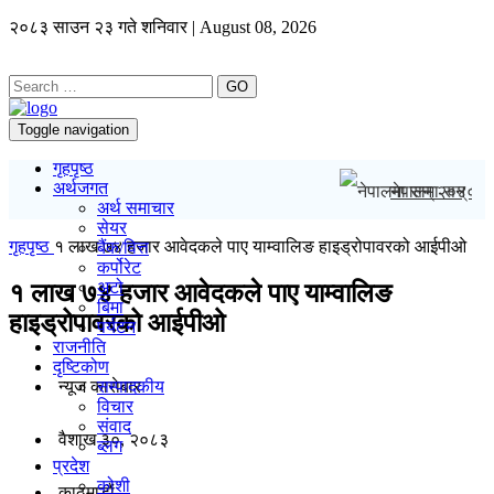
२०८३ साउन २३ गते शनिवार | August 08, 2026
GO
Toggle navigation
गृहपृष्ठ
अर्थजगत
नेपालमा सन् २०४
अर्थ समाचार
सेयर
गृहपृष्ठ
१ लाख ७४ हजार आवेदकले पाए याम्वालिङ हाइड्रोपावरको आईपीओ
बैंक/वित्त
कर्पोरेट
अटो
१ लाख ७४ हजार आवेदकले पाए याम्वालिङ
बिमा
हाइड्रोपावरको आईपीओ
पर्यटन
राजनीति
दृष्टिकोण
न्यूज काराेबार
सम्पादकीय
विचार
संवाद
वैशाख ३०, २०८३
ब्लग
प्रदेश
कोशी
काठमाडाैं