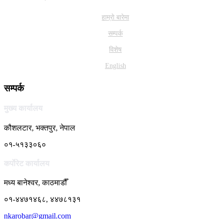
हाम्राे बारेमा
सम्पर्क
विशेष
English
सम्पर्क
मुख्य कार्यालय
कौशलटार, भक्तपुर, नेपाल
०१-५१३३०६०
कर्पाेरेट कार्यालय
मध्य बानेश्वर, काठमाडौँ
०१-४४७१४६८, ४४७८१३१
nkarobar@gmail.com