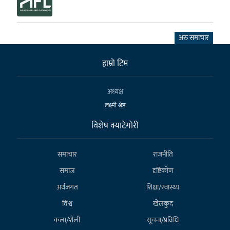
अरु समाचार
हाम्राे टिम
अध्यक्ष
लक्ष्मी श्रेष्ठ
विशेष क्याटेगाेरी
समाचार
राजनीति
समाज
दृष्टिकोण
अर्थजगत
शिक्षा/स्वास्थ्य
विश्व
खेलकुद
कला/शैली
सूचना/प्रविधि