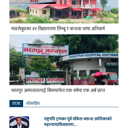
माङसेबुङका ११ विद्यालयमा लिम्बू र वान्तवा भाषा अनिवार्य
भरतपुर अस्पताललाई बिमामार्फत एक वर्षमा एक अर्ब प्राप्त
ताजा
लाेकप्रिय
राष्ट्रपति ट्रम्पका पूर्व वकिल ब्लान्श अमेरिकाको
महान्यायाधिवक्तामा...