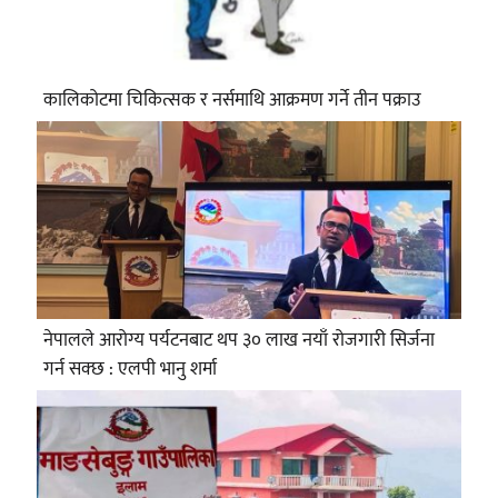
कालिकोटमा चिकित्सक र नर्समाथि आक्रमण गर्ने तीन पक्राउ
नेपालले आरोग्य पर्यटनबाट थप ३० लाख नयाँ रोजगारी सिर्जना
गर्न सक्छ : एलपी भानु शर्मा