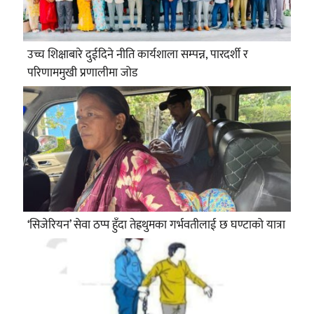
उच्च शिक्षाबारे दुईदिने नीति कार्यशाला सम्पन्न, पारदर्शी र
परिणाममुखी प्रणालीमा जोड
‘सिजेरियन’ सेवा ठप्प हुँदा तेह्रथुमका गर्भवतीलाई छ घण्टाको यात्रा