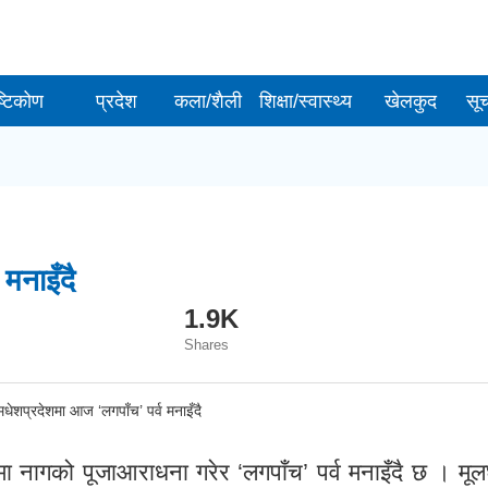
ष्टिकोण
प्रदेश
कला/शैली
शिक्षा/स्वास्थ्य
खेलकुद
सू
मनाइँदै
1.9K
Shares
मा नागको पूजाआराधना गरेर ‘लगपाँच’ पर्व मनाइँदै छ । म