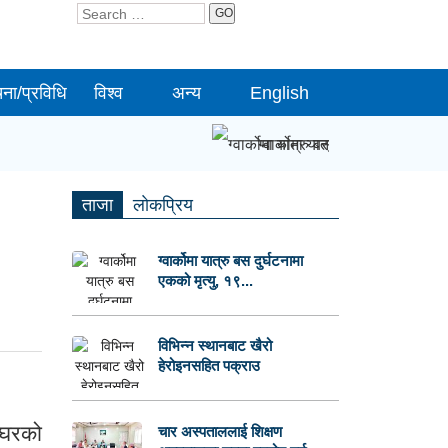
GO
चना/प्रविधि
विश्व
अन्य
English
ग्वार्कोमा यात्रु बस दुर्घटनामा एकको 
ताजा
लाेकप्रिय
ग्वार्कोमा यात्रु बस दुर्घटनामा
एकको मृत्यु, १९...
विभिन्न स्थानबाट खैरो
हेरोइनसहित पक्राउ
ूलघरको
चार अस्पताललाई शिक्षण