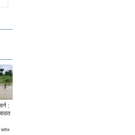
र्ग :
जावत