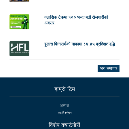
क्लासिक टेकमा १०० भन्दा बढी रोजगारीको
अवसर
हुलास फिनसर्भको नाफामा ८४.४५ प्रतिशत वृद्धि
अरु समाचार
हाम्राे टिम
अध्यक्ष
लक्ष्मी श्रेष्ठ
विशेष क्याटेगाेरी