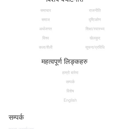
समाचार
राजनीति
समाज
दृष्टिकोण
अर्थजगत
शिक्षा/स्वास्थ्य
विश्व
खेलकुद
कला/शैली
सूचना/प्रविधि
महत्वपूर्ण लिङ्कहरु
हाम्राे बारेमा
सम्पर्क
विशेष
English
सम्पर्क