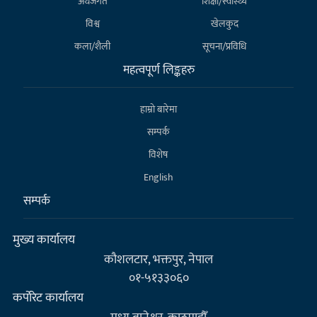
अर्थजगत
शिक्षा/स्वास्थ्य
विश्व
खेलकुद
कला/शैली
सूचना/प्रविधि
महत्वपूर्ण लिङ्कहरु
हाम्राे बारेमा
सम्पर्क
विशेष
English
सम्पर्क
मुख्य कार्यालय
कौशलटार, भक्तपुर, नेपाल
०१-५१३३०६०
कर्पाेरेट कार्यालय