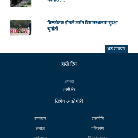
वर्षगाँठ :...
विस्फोटक ड्रोनले जर्मन विमानस्थलमा सुरक्षा
चुनौती
अरु समाचार
हाम्राे टिम
अध्यक्ष
लक्ष्मी श्रेष्ठ
विशेष क्याटेगाेरी
समाचार
राजनीति
समाज
दृष्टिकोण