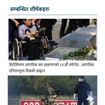
सम्बन्धित शीर्षकहरु
हिरोसिमामा आणविक बम आक्रमणको ८१औँ वर्षगाँठ : आणविक
हतियारमुक्त विश्वको आह्वान