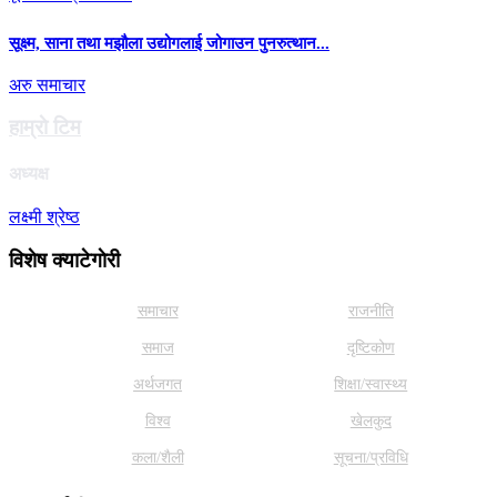
सूक्ष्म, साना तथा मझौला उद्योगलाई जोगाउन पुनरुत्थान...
अरु समाचार
हाम्राे टिम
अध्यक्ष
लक्ष्मी श्रेष्ठ
विशेष क्याटेगाेरी
समाचार
राजनीति
समाज
दृष्टिकोण
अर्थजगत
शिक्षा/स्वास्थ्य
विश्व
खेलकुद
कला/शैली
सूचना/प्रविधि