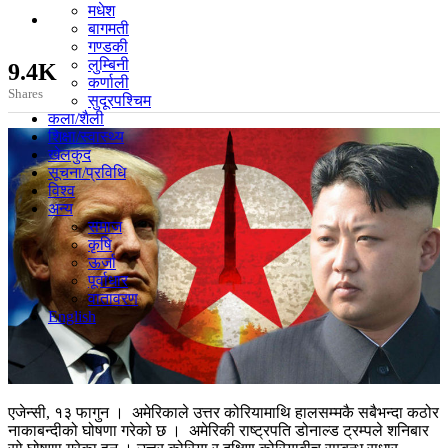
मधेश
बागमती
गण्डकी
लुम्बिनी
9.4K
कर्णाली
Shares
सुदूरपश्चिम
कला/शैली
शिक्षा/स्वास्थ्य
खेलकुद
सूचना/प्रविधि
विश्व
अन्य
समाज
कृषि
ऊर्जा
पूर्वाधार
वातावरण
English
एजेन्सी, १३ फागुन । अमेरिकाले उत्तर कोरियामाथि हालसम्मकै सबैभन्दा कठोर
नाकाबन्दीको घोषणा गरेको छ । अमेरिकी राष्ट्रपति डोनाल्ड ट्रम्पले शनिबार