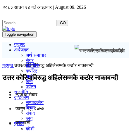
२०८३ साउन २४ गते आइतवार | August 09, 2026
GO
Toggle navigation
गृहपृष्ठ
अर्थजगत
राष्ट्रपति ट्रम्पका पूर्व व
अर्थ समाचार
सेयर
गृहपृष्ठ
उत्तर कोरियाविरुद्ध अहिलेसम्मकै कठोर नाकाबन्दी
बैंक/वित्त
कर्पोरेट
अटो
उत्तर कोरियाविरुद्ध अहिलेसम्मकै कठोर नाकाबन्दी
बिमा
पर्यटन
राजनीति
न्यूज काराेबार
दृष्टिकोण
सम्पादकीय
विचार
फागुन १३, २०७४
संवाद
ब्लग
काठमाडाैं
प्रदेश
कोशी