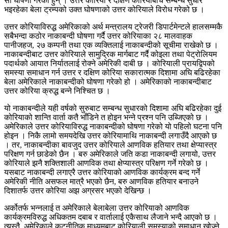
सो घोषणा गरेका हुन् । उत्तर कोरिया र दक्षिण कोरियाबीच सम्बन्ध सुधार
भइरहेका बेला ट्रम्पको उक्त घोषणाको उत्तर कोरियाले विरोध गरेको छ ।
उत्तर कोरियाविरुद्ध अमेरिकाको अर्थ मन्त्रालय ट्रेजरी डिपार्टमेन्टले हालसम्मकै
सबैभन्दा कठोर नाकाबन्दी घोषणा गर्दै उत्तर कोरियाका २८ मालवाहक
पानीजहज, २७ कम्पनी तथा एक व्यक्तिलाई नाकाबन्दीको सूचीमा राखेको छ ।
नाकाबन्दीबाट उत्तर कोरियाले सामुद्रिक मार्गबाट गर्दै कोइला तथा पेट्रोलियम
पदार्थको आयात निर्यातलाई रोक्ने अमेरिकी दाबी छ । कोरियाली प्रायद्विपको
समस्या समाधान गर्न उत्तर र दक्षिण कोरिया सकारात्मक दिशामा अघि बढिरहेका
बेला अमेरिकाले नाकाबन्दीको घोषणा गरेको हो । अमेरिकाको नाकाबन्दीबाट
उत्तर कोरिया क्रुद्ध बन्ने निश्चित छ ।
यो नाकाबन्दीले यही वर्षको सुरुबाट सम्बन्ध सुधारको दिशामा अघि बढिरहेका दुई
कोरियाको शान्ति वार्ता कतै भाँडिने त होइन भन्ने प्रश्न पनि उब्जिएको छ ।
अमेरिकाले उत्तर कोरियाविरुद्ध नाकाबन्दीको घोषणा गरेको यो पहिलो घटना पनि
होइन । निकै लामो समयदेखि उत्तर कोरियामाथि नाकाबन्दी लगाउँदै आएको छ
। तर, नाकाबन्दीका बावजुद उत्तर कोरियाले आणविक हतियार तथा क्षेप्यास्त्र
परिक्षण गर्न छाडेको छैन । बरु अमेरिकाले जति कडा नाकाबन्दी लगायो, उत्तर
कोरियाले झनै शक्तिशाली आणविक तथा क्षेप्यास्त्र परिक्षण गर्ने गरेको छ ।
यसबाट नाकाबन्दी लगाएरै उत्तर कोरियाको आणविक कार्यक्रम बन्द गर्ने
अमेरिकी नीति असफल मात्रै भएको छैन, बरु आणविक हतियार बनाउने
दिशातर्फ उत्तर कोरिया अझ अग्रसर भएको देखिन्छ ।
अर्कोतर्फ भन्नलाई त अमेरिकाले बेलाबेला उत्तर कोरियाको आणविक
कार्यक्रमविरुद्ध अधिकतम दबाब र वार्तालाई एकैसाथ लैजाने भन्दै आएको छ ।
त्यस्तै, अमेरिकाले कुटनीतिक माध्यमबाट कोरियाली समस्याको समाधान खोज्ने