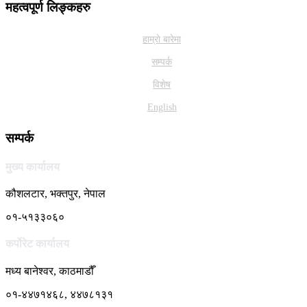
महत्वपूर्ण लिङ्कहरु
हाम्राे बारेमा
सम्पर्क
विशेष
English
सम्पर्क
मुख्य कार्यालय
कौशलटार, भक्तपुर, नेपाल
०१-५१३३०६०
कर्पाेरेट कार्यालय
मध्य बानेश्वर, काठमाडौँ
०१-४४७१४६८, ४४७८१३१