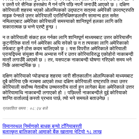
र उस्तै परे सैनिक हस्तक्षेप नै गर्न पनि पछि नपर्ने जनाउँदै आएको छ । दक्षिण
कोरियाली शहरमा भएको ओलम्पिकको उद्घाटन सत्रमा अमेरिकी उपराष्ट्रपति
माइक पेन्सले उत्तर कोरियाली प्रतिनिधिमण्डलसँग सामान्य हात समेत
नमिलाएबाट अमेरिका कोरियाली समस्याको शान्तिपूर्ण हलका लागि कति
सकारात्मक छ भन्ने प्रष्टै हुन्छ ।
न त कोरियाली संकट हल गर्नका लागि शान्तिपूर्ण माध्यमबाट उत्तर कोरियासँग
कुटनीतिक वार्ता गर्न अमेरिका अघि सरेको छ न त त्यसका लागि अमेरिकाको
तर्फबाट कुनै ठोस कदम चालिएको छ । यस विपरीत अमेरिकाले कोरियाली
प्रायद्विपमा संयुक्त सैन्य अभ्यास गर्ने र उत्तर कोरियाविरुद्ध एकोहोरो नाकाबन्दी
मात्रै लगाउँदै आएको छ । तर, यसपटक नाकाबन्दी घोषणा गरिएको समय भने
निकै असान्दर्भिक छ ।
दक्षिण कोरियाको प्योङचाङ शहरमा जारी शीतकालीन ओलम्पिकको माध्यमबाट
दुबै कोरिया एकै मञ्चमा आएको तथा दक्षिण कोरियाली राष्ट्रपति तथा उत्तर
कोरियाली सर्वोच्च नेताबीच उच्चस्तरीय वार्ता हुन लागेका बेला अमेरिकाले उत्तर
कोरियामाथि नाकाबन्दी लगाएको हो । पछिल्लो नाकाबन्दीले दुई कोरियाको
शान्ति वार्तालाई कस्तो प्रभाव पार्छ, त्यो भने समयले बताउनेछ ।
प्रकाशित समय : ०८:२४ बजे
पछिल्लाे
विमानस्थल निर्माणको बाधक बन्यो टाँगियाबस्ती
-
अघिल्लाे
बलात्कृत बालिकाको आमाको बैंक खातामा भेटियो १८ लाख
-