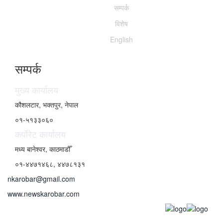
सम्पर्क
विशेष
English
सम्पर्क
मुख्य कार्यालय
कौशलटार, भक्तपुर, नेपाल
०१-५१३३०६०
कर्पाेरेट कार्यालय
मध्य बानेश्वर, काठमाडौँ
०१-४४७१४६८, ४४७८१३१
nkarobar@gmail.com
www.newskarobar.com