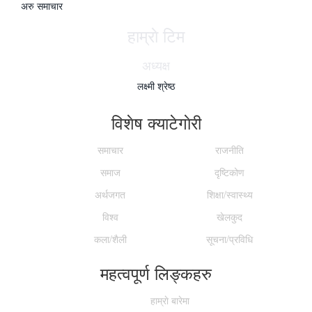
अरु समाचार
हाम्राे टिम
अध्यक्ष
लक्ष्मी श्रेष्ठ
विशेष क्याटेगाेरी
समाचार
राजनीति
समाज
दृष्टिकोण
अर्थजगत
शिक्षा/स्वास्थ्य
विश्व
खेलकुद
कला/शैली
सूचना/प्रविधि
महत्वपूर्ण लिङ्कहरु
हाम्राे बारेमा