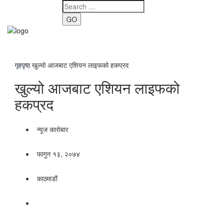
GO
Toggle
navigati
गृहपृष्ठ
खुल्यो आजबाट एशियन लाइफको हकप्रद
खुल्यो आजबाट एशियन लाइफको
हकप्रद
न्यूज काराेबार
फागुन १३, २०७४
काठमाडाैं