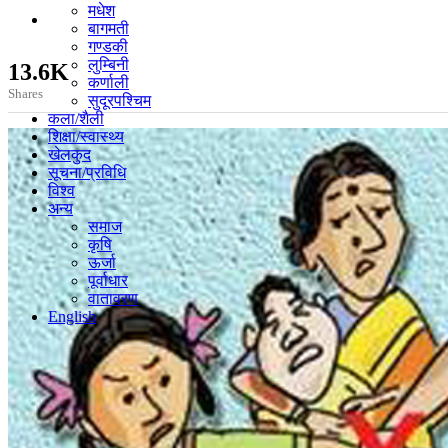
मधेश
बागमती
गण्डकी
लुम्बिनी
13.6K
कर्णाली
Shares
सुदूरपश्चिम
कला/शैली
शिक्षा/स्वास्थ्य
खेलकुद
सूचना/प्रविधि
विश्व
अन्य
समाज
कृषि
ऊर्जा
पूर्वाधार
वातावरण
English