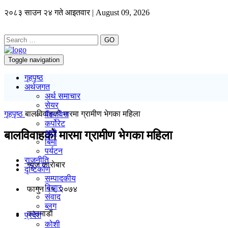
२०८३ साउन २४ गते आइतवार | August 09, 2026
GO
Toggle navigation
गृहपृष्ठ
अर्थजगत
अर्थ समाचार
सेयर
गृहपृष्ठ
बालविवाहको मारमा ग्रामीण भेगका महिला
बैंक/वित्त
कर्पोरेट
अटो
बालविवाहको मारमा ग्रामीण भेगका महिला
बिमा
पर्यटन
राजनीति
न्यूज काराेबार
दृष्टिकोण
सम्पादकीय
विचार
फागुन १५, २०७४
संवाद
ब्लग
काठमाडाैं
प्रदेश
कोशी