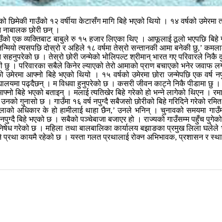
राको छिमेकी गाउँको १२ वर्षीया केटासँग मागि बिहे भएको थियो । १४ वर्षको उमेरम
न नाबालक छोरी छन् ।
को एक व्यक्तिबाट बाबुले रु १५ हजार लिएका थिए । आफूलाई ठूलो भएपछि बिहे गरिदि
्मियो त्यसपछि दोस्रो र अहिले १८ वर्षमा तेस्रो सन्तानकी आमा बनेकी छु,’ कमला
 सहनुपरेको छ । तेस्रो छोरी जन्मेको भोलिपल्ट श्रीमान् भारत गए परिवारले निकै द
ु । परिवारका सबैले किनेर ल्याएको तेरो आमाको प्राण बचाएको भनेर जवाफ लगाउ
ो उमेरमा आफ्नो बिहे भएको थियो । १५ वर्षको उमेरमा छोरा जन्मेपछि एक वर्ष नपुग
िद्यालयमा पढ्दैछन् । म विधवा हुनुपरेको छ । कसरी जीवन काट्ने निकै पीडामा छु । पर
ले आफ्नो बिहे भएको बताइन् । मलाई त्यतिखेर बिहे गरेको हो भन्ने लागेको थिएन । र
ा उनको गुनासो छ । गाउँमा १६ वर्ष नपुग्दै सबैजसो छोरीको बिहे गरिदिने गरेको रमि
िलाको अधिकार के हो हामीलाई थाहा छैन,’ उनले भनिन् । चुनावको समयमा गाउँ
्दै बिहे भएको छ । सबैको पञ्चेबाजा बजाएर हो । राज्यको गाउँसम्म पहुँच पुगेको
ई निषेध गरेको छ । महिला तथा बालबालिका कार्यालय बझाङका प्रमुख लिला घलेले भ
दिने प्रथा कायमै रहेको छ । यस्ता गलत प्रथालाई रोक्न अभिभावक, प्रशासन र स