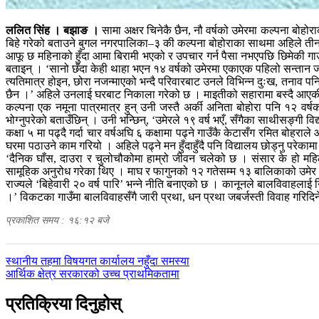
ललित सिंह । बझाङ ।
सामा अक्षर चिनेकै छैन, नौ वर्षको उमेरमा कल्पना बोहो
बिहे गरेको बताउने बुगल नगरपालिका–३ की कल्पना बोहोराका साथमा अहिले ती
आफू छ महिनाको हुँदा आमा बिरामी भएको र उपचार गर्न पैसा नभएपछि छिमेकी गाउँ
बताइन् । ‘सानो छँदा केही थाहा भएन १४ वर्षको उमेरमा एकाएक पहिलो सन्तान जन
त्यतिमात्र होइन, छोरा नजन्माएको भन्दै परिवारबाट उनले विभिन्न दुःख, तनाव पनि
छैन ।’ अहिले उनलाई घरबाट निकाला गरेको छ । माइतीको सहारामा बस्दै आएकी छ
कल्पना एक नमूना पात्रमात्र हुन् उनी जस्तै अर्की अनिता बोहोरा पनि १२ वर्षक
भोग्नुपरेको बताउँछिन् । उनी भन्छिन्, ‘उमेरले १९ वर्ष भएँ, सँगैका साथीसङ्गी व
कक्षा ५ मा पढ्दै गर्दा चार वर्षअघि ६ कक्षामा पढ्ने गाउँकै केटासँग रमित बोहरा
घरमा पठाउने काम गरियो । अहिले पढ्ने मन हुँदाहुँदै पनि विद्यालय छोड्नु परेकाम
‘दैनिक घाँस, दाउरा र चुलोचौकोमा हाम्रो जीवन चलेको छ । संसार के हो मह
सामूहिक अनुरोध गरेका थिए । माघ र फागुनको १२ गतेसम्म १३ बालिकाको उमेर नपुग
राज्यले ‘बिहेवारी २० वर्ष पारि’ भन्ने नीति बनाएको छ । कानूनले बालविवाहला
।’ विकटका गाउँमा बालविवाहसँगै जारी प्रथा, धन प्रथा जबर्जस्ती विवाह गरि
प्रकाशित समय : १६:१२ बजे
पछिल्लाे
स्थानीय तहमा विषयगत कार्यालय नहुँदा समस्या
-
अघिल्लाे
आर्थिक क्षेत्र सरकारको उच्च प्राथमिकतामा
-
प्रतिक्रिया दिनुहोस्