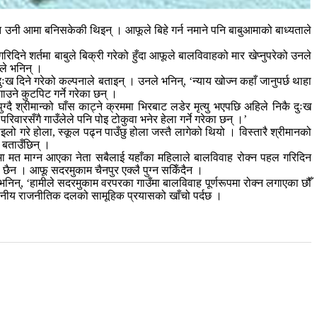
ा त उनी आमा बनिसकेकी थिइन् । आफूले बिहे गर्न नमाने पनि बाबुआमाको बाध्यताले
ने शर्तमा बाबुले बिक्री गरेको हुँदा आफूले बालविवाहको मार खेप्नुपरेको उनले
ले भनिन् ।
ुःख दिने गरेको कल्पनाले बताइन् । उनले भनिन्, ‘न्याय खोज्न कहाँ जानुपर्छ थाहा
ने कुटपिट गर्ने गरेका छन् ।
्दै श्रीमान्को घाँस काट्ने क्रममा भिरबाट लडेर मृत्यु भएपछि अहिले निकै दुःख
िवारसँगै गाउँलेले पनि पोइ टोकुवा भनेर हेला गर्ने गरेका छन् ।’
माइलो गरे होला, स्कूल पढ्न पाउँछु होला जस्तै लागेको थियो । विस्तारै श्रीमानको
त बताउँछिन् ।
मा मत माग्न आएका नेता सबैलाई यहाँका महिलाले बालविवाह रोक्न पहल गरिदिन
 छैन । आफू सदरमुकाम चैनपुर एक्लै पुग्न सकिँदैन ।
निन्, ‘हामीले सदरमुकाम वरपरका गाउँमा बालविवाह पूर्णरूपमा रोक्न लगाएका छौँ
्थानीय राजनीतिक दलको सामूहिक प्रयासको खाँचो पर्दछ ।