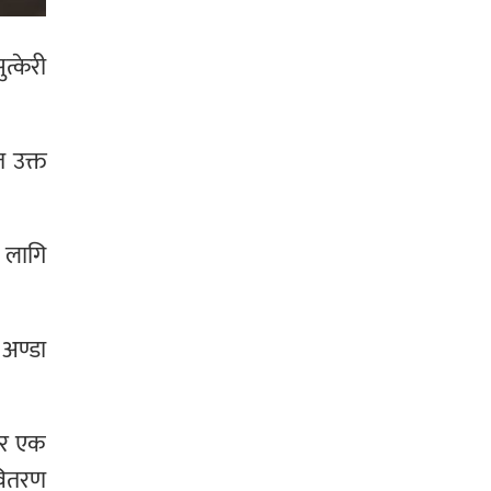
त्केरी
त उक्त
ा लागि
 अण्डा
ा र एक
 वितरण