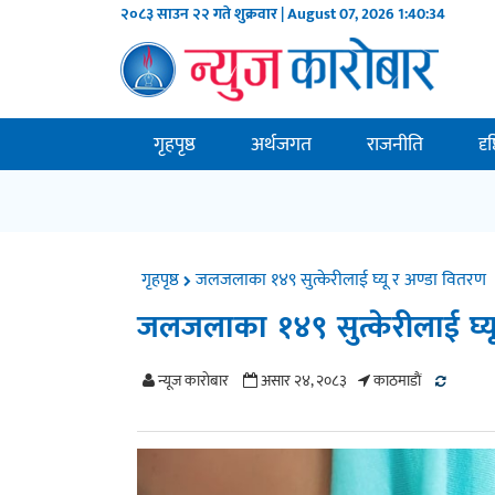
२०८३ साउन २२ गते शुक्रवार | August 07, 2026
1:40:35
गृहपृष्ठ
अर्थजगत
राजनीति
दृ
गृहपृष्ठ
जलजलाका १४९ सुत्केरीलाई घ्यू र अण्डा वितरण
जलजलाका १४९ सुत्केरीलाई घ्य
न्यूज काराेबार
असार २४, २०८३
काठमाडाैं