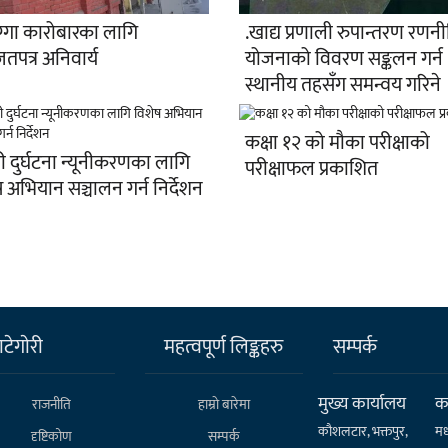
्गा कारोबारका लागि
.खाद्य प्रणाली रुपान्तरण रणन
तपत्र अनिवार्य
योजनाको विवरण सङ्कलन गर्न
स्थानीय तहसँग समन्वय गरिने
कक्षा १२ को मौका परीक्षाको
 दुर्घटना न्यूनीकरणका लागि
परीक्षाफल प्रकाशित
 अभियान सञ्चालन गर्न निर्देशन
टेगाेरी
महत्वपूर्ण लिङ्कहरु
सम्पर्क
मुख्य कार्यालय
कर
राजनीति
हाम्राे बारेमा
कौशलटार, भक्तपुर,
मध
दृष्टिकोण
सम्पर्क