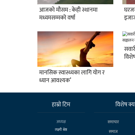
आजको मौसम : केही स्थानमा
घरजग
मध्यमसम्मको वर्षा
इजाज
सवारी
विशेष
मानसिक स्वास्थ्यका लागि योग र
ध्यान आवश्यक’
हाम्राे टिम
विशेष क्या
अध्यक्ष
समाचार
लक्ष्मी श्रेष्ठ
समाज