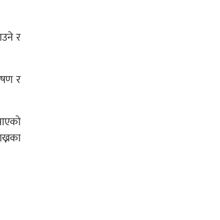
ाउने र
पोषण र
ै आएको
ाख्नका