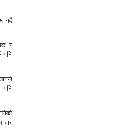
 गर्दै
ालक र
े पनि
धानले
ध पनि
लागेको
माचार