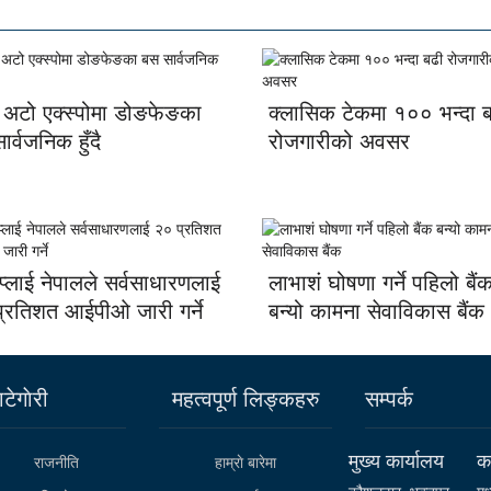
 अटो एक्स्पोमा डोङफेङका
क्लासिक टेकमा १०० भन्दा 
र्वजनिक हुँदै
रोजगारीको अवसर
नप्लाई नेपालले सर्वसाधारणलाई
लाभाशं घोषणा गर्ने पहिलो बैं
्रतिशत आईपीओ जारी गर्ने
बन्यो कामना सेवाविकास बैंक
टेगाेरी
महत्वपूर्ण लिङ्कहरु
सम्पर्क
मुख्य कार्यालय
कर
राजनीति
हाम्राे बारेमा