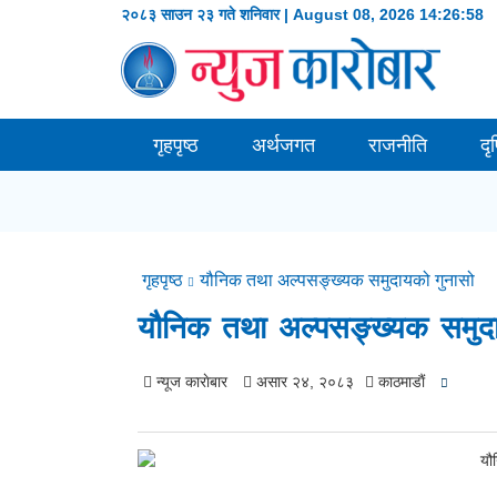
२०८३ साउन २३ गते शनिवार | August 08, 2026
14:26:59
गृहपृष्ठ
अर्थजगत
राजनीति
दृ
गृहपृष्ठ
यौनिक तथा अल्पसङ्ख्यक समुदायको गुनासो
यौनिक तथा अल्पसङ्ख्यक समुदा
न्यूज काराेबार
असार २४, २०८३
काठमाडाैं