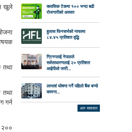
 खुले
क्लासिक टेकमा १०० भन्दा बढी
रोजगारीको अवसर
योजना
हुलास फिनसर्भको नाफामा
८४.४५ प्रतिशत वृद्धि
विषयक
ग्रिनप्लाई नेपालले
सर्वसाधारणलाई २० प्रतिशत
क तथा
आईपीओ जारी...
लाभाशं घोषणा गर्ने पहिलो बैंक बन्यो
क तथा
कामना...
 गर्न
अरु समाचार
र २००