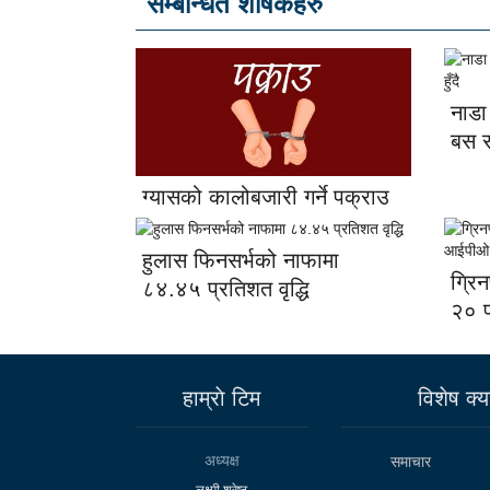
सम्बन्धित शीर्षकहरु
नाडा
बस सा
ग्यासको कालोबजारी गर्ने पक्राउ
हुलास फिनसर्भको नाफामा
ग्रि
८४.४५ प्रतिशत वृद्धि
२० प
हाम्राे टिम
विशेष क्या
अध्यक्ष
समाचार