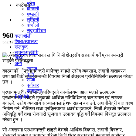
मधेश
काठमाडाैं
बागमती
गण्डकी
लुम्बिनी
कर्णाली
सुदूरपश्चिम
960
कला/शैली
शिक्षा/स्वास्थ्य
Shares
खेलकुद
सूचना/प्रविधि
विश्व
अन्य
समाज
काठमाडौँ । प्रधानमन्त्री वालेन्द्र शाहले उद्योग व्यवसाय, लगानी वातावरण
कृषि
तथा आर्थिक सुधारसम्बन्धी विषयमा निजी क्षेत्रका प्रतिनिधिसँग छलफल गरेका
ऊर्जा
छन ।
पूर्वाधार
वातावरण
प्रधानमन्त्री तथा मन्त्रिपरिषद्को कार्यालयमा आज भएको छलफलमा
English
प्रधानमन्त्री शाहले मुलुकको आर्थिक गतिविधिलाई चलायमान एवं सशक्त
बनाउने, उद्योग व्यवसाय सञ्चालनलाई थप सहज बनाउने, लगानीमैत्री वातावरण
निर्माण गर्ने, नीतिगत तथा प्रक्रियागत अवरोध हटाउने, निजी क्षेत्रको मनोबल
अभिवृद्धि गर्ने तथा रोजगारी सृजना र उत्पादन वृद्धि गर्ने विषयमा विस्तृत छलफल
गरेका हुन ।
सो अवसरमा प्रधानमन्त्री शाहले देशको आर्थिक विकास, लगानी विस्तार,
रोजगारी सृजना र उत्पादन वृद्धिमा निजी क्षेत्र सरकारको महत्वपूर्ण साझेदार