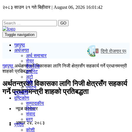
२०८३ साउन २१ गते बिहीवार | August 06, 2026
16:01:43
GO
Toggle navigation
गृहपृष्ठ
अर्थजगत
दिगो रोजगार प्रणाल
अर्थ समाचार
सेयर
गृहपृष्ठ
अर्थतन्त्रको विकासका लागि निजी क्षेत्रसँग सहकार्य गर्ने प्रधानमन्त्री
बैंक/वित्त
शाहको प्रतिबद्धता
कर्पोरेट
अटो
बिमा
अर्थतन्त्रको विकासका लागि निजी क्षेत्रसँग सहकार्य
पर्यटन
गर्ने प्रधानमन्त्री शाहको प्रतिबद्धता
राजनीति
दृष्टिकोण
सम्पादकीय
न्यूज काराेबार
विचार
संवाद
ब्लग
असार २४, २०८३
प्रदेश
कोशी