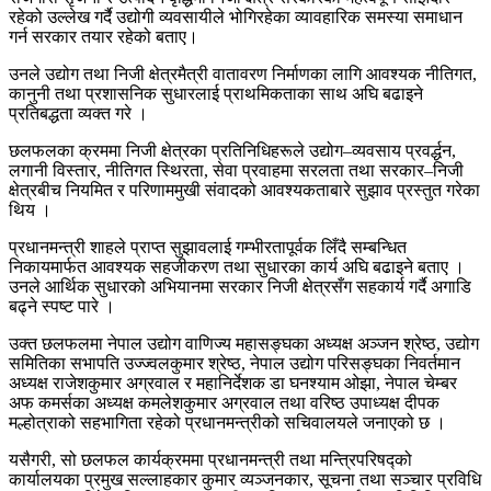
रहेको उल्लेख गर्दै उद्योगी व्यवसायीले भोगिरहेका व्यावहारिक समस्या समाधान
गर्न सरकार तयार रहेको बताए।
उनले उद्योग तथा निजी क्षेत्रमैत्री वातावरण निर्माणका लागि आवश्यक नीतिगत,
कानुनी तथा प्रशासनिक सुधारलाई प्राथमिकताका साथ अघि बढाइने
प्रतिबद्धता व्यक्त गरे ।
छलफलका क्रममा निजी क्षेत्रका प्रतिनिधिहरूले उद्योग–व्यवसाय प्रवर्द्धन,
लगानी विस्तार, नीतिगत स्थिरता, सेवा प्रवाहमा सरलता तथा सरकार–निजी
क्षेत्रबीच नियमित र परिणाममुखी संवादको आवश्यकताबारे सुझाव प्रस्तुत गरेका
थिय ।
प्रधानमन्त्री शाहले प्राप्त सुझावलाई गम्भीरतापूर्वक लिँदै सम्बन्धित
निकायमार्फत आवश्यक सहजीकरण तथा सुधारका कार्य अघि बढाइने बताए ।
उनले आर्थिक सुधारको अभियानमा सरकार निजी क्षेत्रसँग सहकार्य गर्दै अगाडि
बढ्ने स्पष्ट पारे ।
उक्त छलफलमा नेपाल उद्योग वाणिज्य महासङ्घका अध्यक्ष अञ्जन श्रेष्ठ, उद्योग
समितिका सभापति उज्ज्वलकुमार श्रेष्ठ, नेपाल उद्योग परिसङ्घका निवर्तमान
अध्यक्ष राजेशकुमार अग्रवाल र महानिर्देशक डा घनश्याम ओझा, नेपाल चेम्बर
अफ कमर्सका अध्यक्ष कमलेशकुमार अग्रवाल तथा वरिष्ठ उपाध्यक्ष दीपक
मल्होत्राको सहभागिता रहेको प्रधानमन्त्रीको सचिवालयले जनाएको छ ।
यसैगरी, सो छलफल कार्यक्रममा प्रधानमन्त्री तथा मन्त्रिपरिषद्को
कार्यालयका प्रमुख सल्लाहकार कुमार व्यञ्जनकार, सूचना तथा सञ्चार प्रविधि