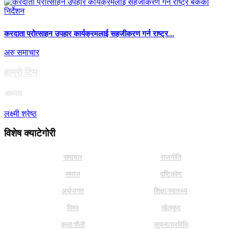
करदाता प्रोत्साहन उपहार कार्यक्रमलाई सहजीकरण गर्न राष्ट्र...
अरु समाचार
हाम्राे टिम
अध्यक्ष
लक्ष्मी श्रेष्ठ
विशेष क्याटेगाेरी
समाचार
राजनीति
समाज
दृष्टिकोण
अर्थजगत
शिक्षा/स्वास्थ्य
विश्व
खेलकुद
कला/शैली
सूचना/प्रविधि