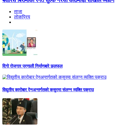
बेवारिसे बिरामीको रगत शुल्क नेरेसो काठमाडौँ शाखाले व्यहोर्ने
ताजा
लाेकप्रिय
दिगो रोजगार प्रणाली निर्माणबारे छलफल
विद्युतीय कारोबार ऐनअन्तर्गतको कसुरमा संलग्न व्यक्ति पक्राउ