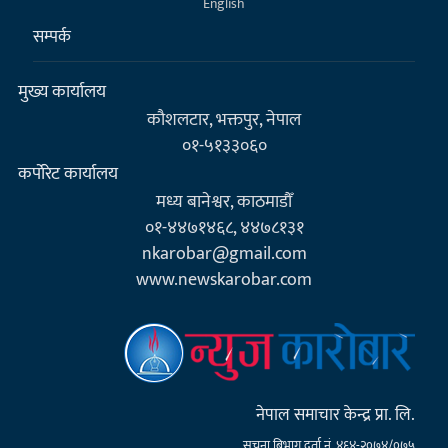
English
सम्पर्क
मुख्य कार्यालय
कौशलटार, भक्तपुर, नेपाल
०१-५१३३०६०
कर्पाेरेट कार्यालय
मध्य बानेश्वर, काठमाडौँ
०१-४४७१४६८, ४४७८१३१
nkarobar@gmail.com
www.newskarobar.com
नेपाल समाचार केन्द्र प्रा. लि.
सूचना बिभाग दर्ता नं. ४६४-२०७४/०७५