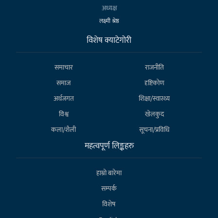
अध्यक्ष
लक्ष्मी श्रेष्ठ
विशेष क्याटेगाेरी
समाचार
राजनीति
समाज
दृष्टिकोण
अर्थजगत
शिक्षा/स्वास्थ्य
विश्व
खेलकुद
कला/शैली
सूचना/प्रविधि
महत्वपूर्ण लिङ्कहरु
हाम्राे बारेमा
सम्पर्क
विशेष