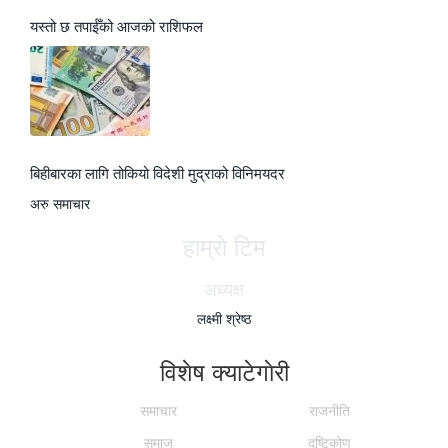
यस्तो छ तपाईँको आजको राशिफल
बिहीबारका लागि तोकियो विदेशी मुद्राको विनिमयदर
अरु समाचार
हाम्राे टिम
अध्यक्ष
लक्ष्मी श्रेष्ठ
विशेष क्याटेगाेरी
समाचार
राजनीति
समाज
दृष्टिकोण