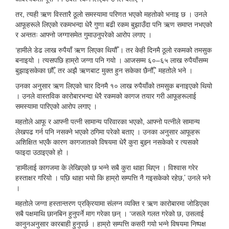
तर, त्यही ऋण विस्तारै ठूलो समस्यामा परिणत भएको महतोको भनाइ छ । उनले
आफूहरूले लिएको रकमभन्दा धेरै गुणा बढी रकम बुझाउँदा पनि ऋण समाप्त नभएको
र अन्ततः आफ्नो जग्गासमेत गुमाउनुपरेको आरोप लगाए ।
‘हामीले डेढ लाख रुपैयाँ ऋण लिएका थियौँ । तर केही दिनमै ठूलो रकमको तमसुक
बनाइयो । त्यसपछि हाम्रो जग्गा पनि गयो । आजसम्म ६०–६५ लाख रुपैयाँसम्म
बुझाइसकेका छौँ, तर अझै ऋणबाट मुक्त हुन सकेका छैनौँ,’ महतोले भने ।
उनका अनुसार ऋण लिएको चार दिनमै १० लाख रुपैयाँको तमसुक बनाइएको थियो
। उनले वास्तविक कारोबारभन्दा धेरै रकमको कागज तयार गरी आफूहरूलाई
समस्यामा पारिएको आरोप लगाए ।
महतोले आफू र आफ्नी पत्नी सामान्य परिवारका भएको, आफ्नो पत्नीले सामान्य
लेखपढ गर्न पनि नसक्ने भएको ठगिमा परेको बताए । उनका अनुसार आफूहरू
अशिक्षित भएकै कारण कागजातको विषयमा धेरै कुरा बुझ्न नसकेको र त्यसको
फाइदा उठाइएको हो ।
‘हामीलाई कागजमा के लेखिएको छ भन्ने सबै कुरा थाहा थिएन । विश्वास गरेर
हस्ताक्षर गरियो । पछि थाहा भयो कि हाम्रो सम्पत्ति नै गइसकेको रहेछ,’ उनले भने
।
महतोले जग्गा हस्तान्तरण प्रक्रियामा संलग्न व्यक्ति र ऋण कारोबारमा जोडिएका
सबै पक्षमाथि छानबिन हुनुपर्ने माग गरेका छन् । ‘जसले गलत गरेको छ, उसलाई
कानुनअनुसार कारबाही हुनुपर्छ । हाम्रो सम्पत्ति कसरी गयो भन्ने विषयमा निष्पक्ष