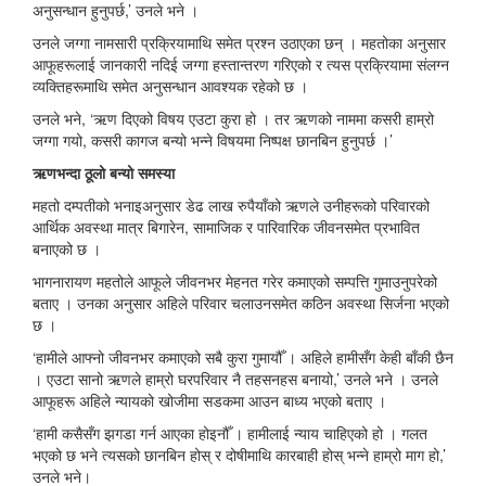
अनुसन्धान हुनुपर्छ,’ उनले भने ।
उनले जग्गा नामसारी प्रक्रियामाथि समेत प्रश्न उठाएका छन् । महतोका अनुसार
आफूहरूलाई जानकारी नदिई जग्गा हस्तान्तरण गरिएको र त्यस प्रक्रियामा संलग्न
व्यक्तिहरूमाथि समेत अनुसन्धान आवश्यक रहेको छ ।
उनले भने, ‘ऋण दिएको विषय एउटा कुरा हो । तर ऋणको नाममा कसरी हाम्रो
जग्गा गयो, कसरी कागज बन्यो भन्ने विषयमा निष्पक्ष छानबिन हुनुपर्छ ।’
ऋणभन्दा ठूलो बन्यो समस्या
महतो दम्पतीको भनाइअनुसार डेढ लाख रुपैयाँको ऋणले उनीहरूको परिवारको
आर्थिक अवस्था मात्र बिगारेन, सामाजिक र पारिवारिक जीवनसमेत प्रभावित
बनाएको छ ।
भागनारायण महतोले आफूले जीवनभर मेहनत गरेर कमाएको सम्पत्ति गुमाउनुपरेको
बताए । उनका अनुसार अहिले परिवार चलाउनसमेत कठिन अवस्था सिर्जना भएको
छ ।
‘हामीले आफ्नो जीवनभर कमाएको सबै कुरा गुमायौँ । अहिले हामीसँग केही बाँकी छैन
। एउटा सानो ऋणले हाम्रो घरपरिवार नै तहसनहस बनायो,’ उनले भने । उनले
आफूहरू अहिले न्यायको खोजीमा सडकमा आउन बाध्य भएको बताए ।
‘हामी कसैसँग झगडा गर्न आएका होइनौँ । हामीलाई न्याय चाहिएको हो । गलत
भएको छ भने त्यसको छानबिन होस् र दोषीमाथि कारबाही होस् भन्ने हाम्रो माग हो,’
उनले भने।