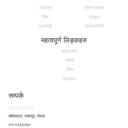
अर्थजगत
शिक्षा/स्वास्थ्य
विश्व
खेलकुद
कला/शैली
सूचना/प्रविधि
महत्वपूर्ण लिङ्कहरु
हाम्राे बारेमा
सम्पर्क
विशेष
English
सम्पर्क
मुख्य कार्यालय
कौशलटार, भक्तपुर, नेपाल
०१-५१३३०६०