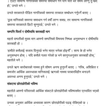
। एउटा सामान्य नागरिकको समस्या समाधान गर्न पनि यति धेरै समय लाग्नु दुःखद
हो,’ उनले भने ।
उनले सरकारले पीडित नागरिकको समस्या तत्काल सम्बोधन गर्नुपर्ने बताए ।
‘ठूला मानिसको समस्या समाधान गर्न वर्षौँ लाग्न सक्छ, तर सामान्य नागरिकको
समस्या सरकारले छिटो सुन्नुपर्छ,’ उनले भने ।
सम्पत्ति फिर्ता र दोषीमाथि कारबाही माग
महतो दम्पतीको मुख्य माग आफ्नो सम्पत्तिको विषयमा निष्पक्ष अनुसन्धान र दोषीमाथि
कारबाही हो ।
‘हामीले कसैलाई सजाय दिनुपर्छ भनेर मात्र भनेका होइनौँ । सत्य के हो भनेर
अनुसन्धान होस् । यदि कसैले गलत गरेको छ भने कानुनअनुसार कारबाही होस्,’
महतोले भने ।
उनले ऋण कारोबारको नाममा हुने शोषण अन्त्य हुनुपर्ने बताए । ‘गरिब, अशिक्षित र
कमजोर आर्थिक अवस्थाका मानिसलाई ऋणको नाममा घरबारविहीन बनाउने
अवस्था अन्त्य हुनुपर्छ,’ उनले भने ।
संकटमा छोराछोरीको भविष्य
महतोले आफ्नो परिवारको आर्थिक संकटले छोराछोरीको भविष्यसमेत प्रभावित भएको
बताए ।
उनका अनुसार आर्थिक अभावका कारण छोराछोरीको पढाइ रोकिएको छ ।