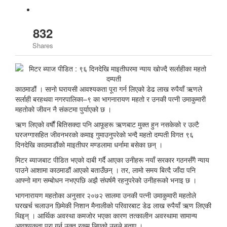
832
Shares
काठमाडौं । सानो घरायसी आवश्यकता पूरा गर्न लिएको डेढ लाख रुपैयाँ ऋणले
सर्लाही बरहथवा नगरपालिका–९ का भागनारायण महतो र उनकी पत्नी उमाकुमारी
महतोको जीवन नै संकटमा पुर्याएको छ ।
ऋण लिएको वर्षौं बितिसक्दा पनि आफूहरू ऋणबाट मुक्त हुन नसकेको र उल्टै
घरजग्गासहित जीवनभरको कमाइ गुमाउनुपरेको भन्दै महतो दम्पती विगत ९६
दिनदेखि काठमाडौंको माइतीघर मण्डलामा धर्नामा बसेका छन् ।
मिटर ब्याजबाट पीडित भएको दाबी गर्दै आएका उनीहरू नयाँ सरकार गठनसँगै न्याय
पाउने आशामा काठमाडौं आएको बताउँछन् । तर, लामो समय बित्दै जाँदा पनि
आफ्नो माग सम्बोधन नभएपछि अझै संघर्षमै रहनुपरेको उनीहरूको भनाइ छ ।
भागनारायण महतोका अनुसार २०७२ सालमा उनकी पत्नी उमाकुमारी महतोले
घरखर्च चलाउन छिमेकी निशान मैनालीको परिवारबाट डेढ लाख रुपैयाँ ऋण लिएकी
थिइन् । आर्थिक अवस्था कमजोर भएका कारण तत्कालीन अवस्थामा सामान्य
आवश्यकता पूरा गर्न उक्त रकम लिएको उनले बताए ।