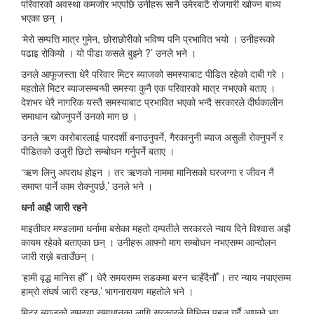
परिवारको अवस्था कमजोर भएपछि उनीहरू सानै उमेरबाटै रोजगारी खोज्न बाध्य
भएका छन् ।
‘मेरो सम्पत्ति मात्र गुमेन, छोराछोरीको भविष्य पनि प्रभावित भयो । उनीहरूको
पढाइ रोकियो । यो पीडा कसले बुझ्ने ?’ उनले भने ।
उनले आफूजस्ता धेरै परिवार मिटर ब्याजको समस्याबाट पीडित रहेको दाबी गरे ।
महतोले मिटर ब्याजसम्बन्धी समस्या कुनै एक परिवारको मात्र नभएको बताए ।
देशभर धेरै नागरिक यस्तै समस्याबाट प्रभावित भएको भन्दै सरकारले दीर्घकालीन
समाधान खोज्नुपर्ने उनको माग छ ।
उनले ऋण कारोबारलाई पारदर्शी बनाउनुपर्ने, गैरकानुनी ब्याज असुली रोक्नुपर्ने र
पीडितको उजुरी छिटो सम्बोधन गर्नुपर्ने बताए ।
‘ऋण लिनु अपराध होइन । तर ऋणको नाममा मानिसको घरजग्गा र जीवन नै
समाप्त पार्ने काम रोक्नुपर्छ,’ उनले भने ।
धर्ना अझै जारी रहने
माइतीघर मण्डलामा धर्नामा बसेका महतो दम्पतीले सरकारले न्याय दिने विश्वास अझै
कायम रहेको बताएका छन् । उनीहरू आफ्नो माग सम्बोधन नभएसम्म आन्दोलन
जारी राख्ने बताउँछन् ।
‘हामी वृद्ध मानिस हौँ । धेरै समयसम्म सडकमा बस्न चाहँदैनौँ । तर न्याय नपाएसम्म
हाम्रो संघर्ष जारी रहन्छ,’ भागनारायण महतोले भने ।
मिटर ब्याजको समस्या समाधानका लागि सरकारले विभिन्न पहल गर्दै आएको भए