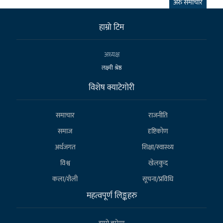
अरु समाचार
हाम्राे टिम
अध्यक्ष
लक्ष्मी श्रेष्ठ
विशेष क्याटेगाेरी
समाचार
राजनीति
समाज
दृष्टिकोण
अर्थजगत
शिक्षा/स्वास्थ्य
विश्व
खेलकुद
कला/शैली
सूचना/प्रविधि
महत्वपूर्ण लिङ्कहरु