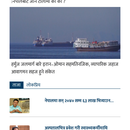
:नेपालबाट जाने टोलीमा को को ?
हर्मुज जलमार्ग बारे इरान–ओमान सहमतिनजिक, व्यापारिक जहाज
आवागमन सहज हुने संकेत
ताजा
लाेकप्रिय
नेपालमा सन् २०४० सम्म ६३ लाख भित्र्याउन...
अस्पतालभित्र प्रवेश गरी स्वास्थ्यकर्मीमाथि