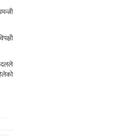
न्त्री
िपक्षी
 दलले
हिलेको