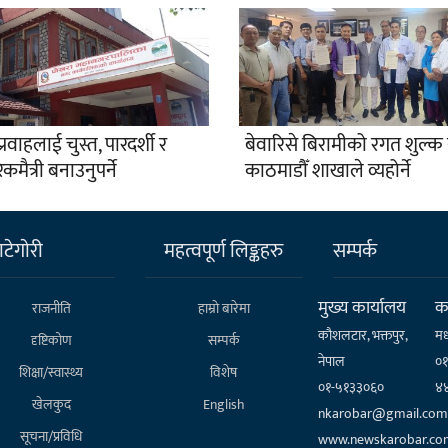
प्रवाहलाई चुस्त, पारदर्शी र
बेवारिसे बिरामीको रगत शुल्क 
कमैत्री बनाउनुपर्ने
काठमाडौँ शाखाले व्यहोर्ने
टेगाेरी
महत्वपूर्ण लिङ्कहरु
सम्पर्क
मुख्य कार्यालय
कर
राजनीति
हाम्राे बारेमा
कौशलटार, भक्तपुर,
मध
दृष्टिकोण
सम्पर्क
नेपाल
०
शिक्षा/स्वास्थ्य
विशेष
०१-५१३३०६०
४
खेलकुद
English
nkarobar@gmail.com
सूचना/प्रविधि
www.newskarobar.co