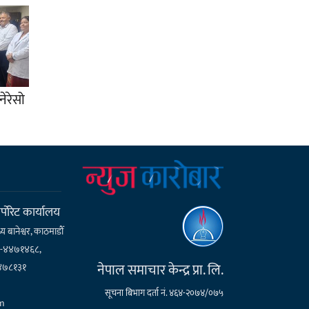
नेरेसो
्पाेरेट कार्यालय
्य बानेश्वर, काठमाडौँ
१-४४७१४६८,
नेपाल समाचार केन्द्र प्रा. लि.
४७८१३१
सूचना बिभाग दर्ता नं. ४६४-२०७४/०७५
m