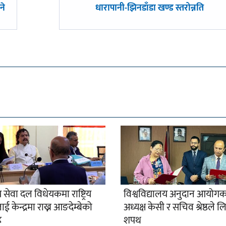
अघिल्लाे
ने
धारापानी-झिनडाँडा खण्ड स्तरोन्नति
-
रिय सेवा दल विधेयकमा राष्ट्रिय
विश्वविद्यालय अनुदान आयोगक
ई केन्द्रमा राख्न आङदेम्बेको
अध्यक्ष केसी र सचिव श्रेष्ठले ल
ह
शपथ