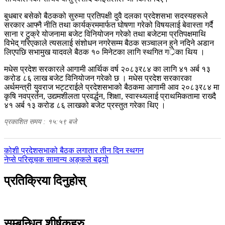
बुधबार बसेको बैठकको सुरुमा प्रतिपक्षी दुवै दलका प्रदेशसभा सदस्यहरूले
सरकार आफ्नै नीति तथा कार्यक्रममार्फत घोषणा गरेको विषयलाई बेवास्ता गर्दै
साना र टुक्रे योजनामा बजेट विनियोजन गरेको तथा बजेटमा प्रतिपक्षमाथि
विभेद् गरिएकाले त्यसलाई संशोधन नगरेसम्म बैठक सञ्चालन हुने नदिने अडान
लिएपछि सभामुख यादवले बैठक १० मिनेटका लागि स्थगित गर्ेका थिय ।
मधेस प्रदेश सरकारले आगामी आर्थिक वर्ष २०८३र८४ का लागि ४१ अर्ब १३
करोड ८६ लाख बजेट विनियोजन गरेको छ । मधेस प्रदेश सरकारका
अर्थमन्त्री युवराज भट्टराईले प्रदेशसभाको बैठकमा आगामी आव २०८३र८४ मा
कृषि नवप्रर्तन, उद्यमशीलता प्रवर्द्धन, शिक्षा, स्वास्थ्यलाई प्राथमिकतामा राख्दै
४१ अर्ब १३ करोड ८६ लाखको बजेट प्रस्तुत गरेका थिए ।
प्रकाशित समय : १५:५९ बजे
पछिल्लाे
कोशी प्रदेशसभाको बैठक लगातार तीन दिन स्थगन
-
अघिल्लाे
नेप्से परिसूचक सामान्य अङ्कले बढ्यो
-
प्रतिक्रिया दिनुहोस्
सम्बन्धित शीर्षकहरु