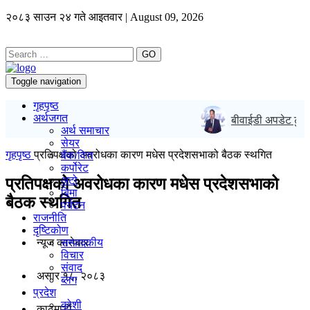
२०८३ साउन २४ गते आइतवार | August 09, 2026
GO
Toggle navigation
गृहपृष्ठ
अर्थजगत
बीवाईडी अपडेट टु केय
अर्थ समाचार
सेयर
गृहपृष्ठ
प्रतिपक्षको अवरोधका कारण मधेस प्रदेशसभाको बैठक स्थगित
बैंक/वित्त
कर्पोरेट
अटो
प्रतिपक्षको अवरोधका कारण मधेस प्रदेशसभाको
बिमा
बैठक स्थगित
पर्यटन
राजनीति
दृष्टिकोण
न्यूज काराेबार
सम्पादकीय
विचार
संवाद
असार १८, २०८३
ब्लग
प्रदेश
कोशी
काठमाडाैं