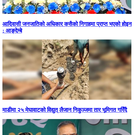
आदिवासी जनजातिको अधिकार कसैको निगाहमा प्राप्त भएको होइन
: आङ्देम्बे
माडीमा २५ मेघावाटको विद्युत् लैजान निकुञ्जमा तार भूमिगत गरिँदै