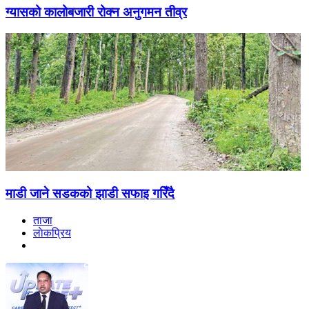
ग्यासको कालोबजारी रोक्न अनुगमन तीव्र
माडी जाने सडकको झाडी सफाइ गरिँदै
ताजा
लाेकप्रिय