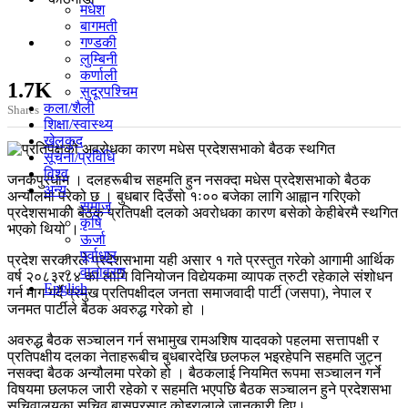
मधेश
बागमती
गण्डकी
लुम्बिनी
कर्णाली
1.7K
सुदूरपश्चिम
कला/शैली
Shares
शिक्षा/स्वास्थ्य
खेलकुद
सूचना/प्रविधि
विश्व
जनकपुरधाम । दलहरूबीच सहमति हुन नसक्दा मधेस प्रदेशसभाको बैठक
अन्य
अन्यौलमा परेको छ । बुधबार दिउँसो १ः०० बजेका लागि आह्वान गरिएको
समाज
प्रदेशसभाको बैठक प्रतिपक्षी दलको अवरोधका कारण बसेको केहीबेरमै स्थगित
कृषि
भएको थियो ।
ऊर्जा
पूर्वाधार
प्रदेश सरकारले प्रदेशसभामा यही असार १ गते प्रस्तुत गरेको आगामी आर्थिक
वातावरण
वर्ष २०८३र८४ का लागि विनियोजन विद्येयकमा व्यापक त्रुटी रहेकाले संशोधन
English
गर्न माग गर्दै प्रमुख प्रतिपक्षीदल जनता समाजवादी पार्टी (जसपा), नेपाल र
जनमत पार्टीले बैठक अवरुद्ध गरेको हो ।
अवरुद्ध बैठक सञ्चालन गर्न सभामुख रामअशिष यादवको पहलमा सत्तापक्षी र
प्रतिपक्षीय दलका नेताहरूबीच बुधबारदेखि छलफल भइरहेपनि सहमति जुट्न
नसक्दा बैठक अन्यौलमा परेको हो । बैठकलाई नियमित रूपमा सञ्चालन गर्ने
विषयमा छलफल जारी रहेको र सहमति भएपछि बैठक सञ्चालन हुने प्रदेशसभा
सचिवालयका सचिव बासुप्रसाद कोइरालाले जानकारी दिए।