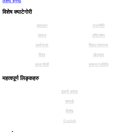
लक्ष्मी श्रेष्ठ
विशेष क्याटेगाेरी
समाचार
राजनीति
समाज
दृष्टिकोण
अर्थजगत
शिक्षा/स्वास्थ्य
विश्व
खेलकुद
कला/शैली
सूचना/प्रविधि
महत्वपूर्ण लिङ्कहरु
हाम्राे बारेमा
सम्पर्क
विशेष
English