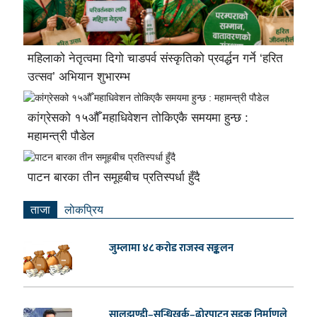
महिलाको नेतृत्वमा दिगो चाडपर्व संस्कृतिको प्रवर्द्धन गर्ने ‘हरित
उत्सव’ अभियान शुभारम्भ
कांग्रेसको १५औँ महाधिवेशन तोकिएकै समयमा हुन्छ :
महामन्त्री पौडेल
पाटन बारका तीन समूहबीच प्रतिस्पर्धा हुँदै
ताजा
लाेकप्रिय
जुम्लामा ४८ करोड राजस्व सङ्कलन
सालझण्डी–सन्धिखर्क–ढोरपाटन सडक निर्माणले