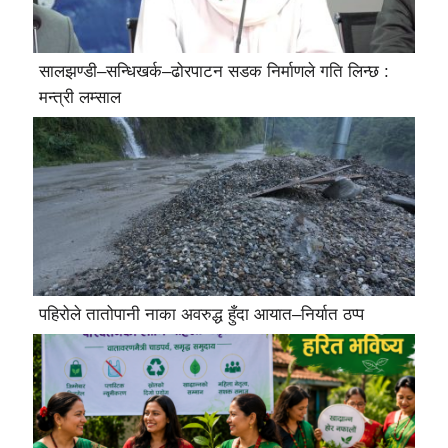
सालझण्डी–सन्धिखर्क–ढोरपाटन सडक निर्माणले गति लिन्छ :
मन्त्री लम्साल
पहिरोले तातोपानी नाका अवरुद्ध हुँदा आयात–निर्यात ठप्प