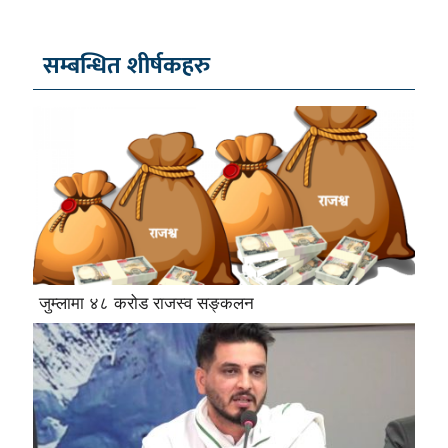
सम्बन्धित शीर्षकहरु
जुम्लामा ४८ करोड राजस्व सङ्कलन