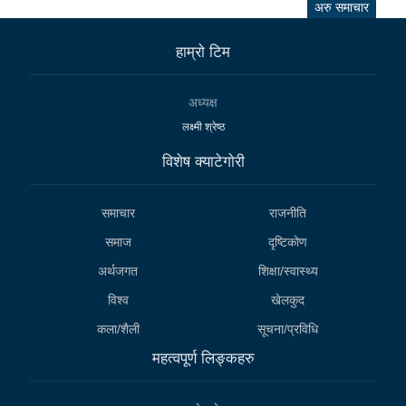
अरु समाचार
हाम्राे टिम
अध्यक्ष
लक्ष्मी श्रेष्ठ
विशेष क्याटेगाेरी
समाचार
राजनीति
समाज
दृष्टिकोण
अर्थजगत
शिक्षा/स्वास्थ्य
विश्व
खेलकुद
कला/शैली
सूचना/प्रविधि
महत्वपूर्ण लिङ्कहरु