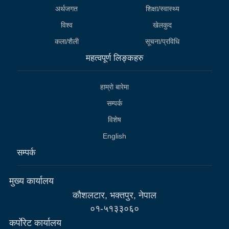
अर्थजगत
शिक्षा/स्वास्थ्य
विश्व
खेलकुद
कला/शैली
सूचना/प्रविधि
महत्वपूर्ण लिङ्कहरु
हाम्राे बारेमा
सम्पर्क
विशेष
English
सम्पर्क
मुख्य कार्यालय
कौशलटार, भक्तपुर, नेपाल
०१-५१३३०६०
कर्पाेरेट कार्यालय