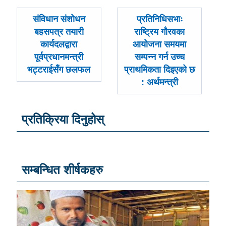
पछिल्लाे
अघिल्लाे
संविधान संशोधन
प्रतिनिधिसभाः
-
-
बहसपत्र तयारी
राष्ट्रिय गौरवका
कार्यदलद्वारा
आयोजना समयमा
पूर्वप्रधानमन्त्री
सम्पन्न गर्न उच्च
भट्टराईसँग छलफल
प्राथमिकता दिइएको छ
: अर्थमन्त्री
प्रतिक्रिया दिनुहोस्
सम्बन्धित शीर्षकहरु